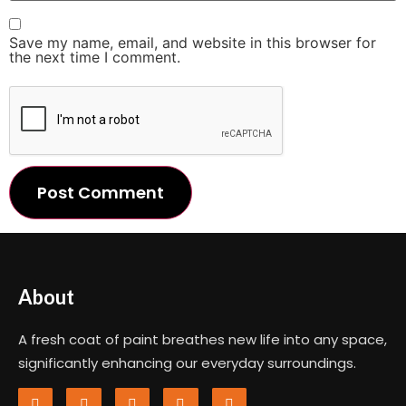
Save my name, email, and website in this browser for
the next time I comment.
About
A fresh coat of paint breathes new life into any space,
significantly enhancing our everyday surroundings.