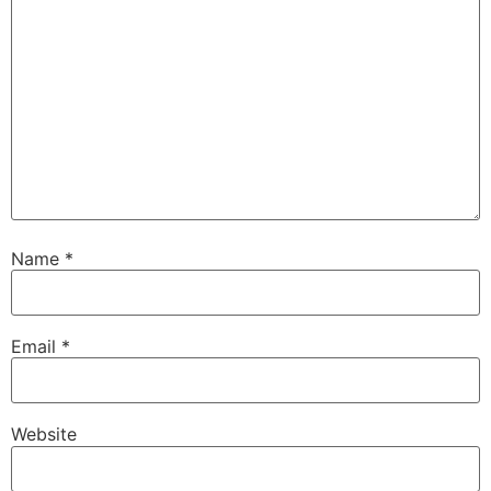
Name
*
Email
*
Website