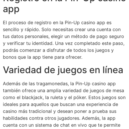
app
El proceso de registro en la Pin-Up casino app es
sencillo y rápido. Solo necesitas crear una cuenta con
tus datos personales, elegir un método de pago seguro
y verificar tu identidad. Una vez completado este paso,
podrás comenzar a disfrutar de todos los juegos y
bonos que la app tiene para ofrecer.
Variedad de juegos en línea
Además de las tragamonedas, la Pin-Up casino app
también ofrece una amplia variedad de juegos de mesa
como el blackjack, la ruleta y el póker. Estos juegos son
ideales para aquellos que buscan una experiencia de
casino más tradicional y desean poner a prueba sus
habilidades contra otros jugadores. Además, la app
cuenta con un sistema de chat en vivo que te permite