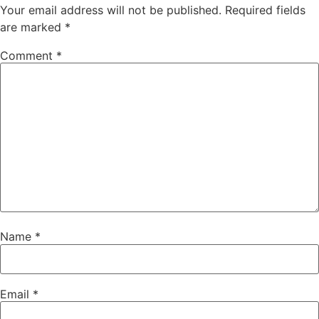
Your email address will not be published.
Required fields
are marked
*
Comment
*
Name
*
Email
*