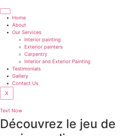
Home
About
Our Services
Interior painting
Exterior painters
Carpentry
Interior and Exterior Painting
Testimonials
Gallery
Contact Us
X
Text Now
Découvrez le jeu de