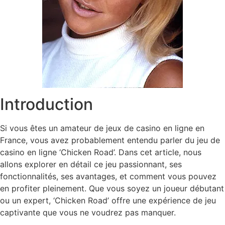
Introduction
Si vous êtes un amateur de jeux de casino en ligne en
France, vous avez probablement entendu parler du jeu de
casino en ligne ‘Chicken Road’. Dans cet article, nous
allons explorer en détail ce jeu passionnant, ses
fonctionnalités, ses avantages, et comment vous pouvez
en profiter pleinement. Que vous soyez un joueur débutant
ou un expert, ‘Chicken Road’ offre une expérience de jeu
captivante que vous ne voudrez pas manquer.