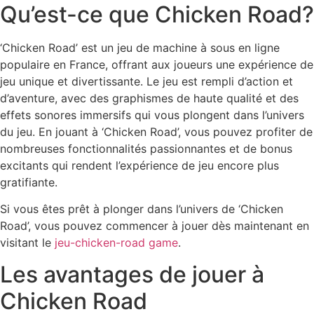
Qu’est-ce que Chicken Road?
‘Chicken Road’ est un jeu de machine à sous en ligne
populaire en France, offrant aux joueurs une expérience de
jeu unique et divertissante. Le jeu est rempli d’action et
d’aventure, avec des graphismes de haute qualité et des
effets sonores immersifs qui vous plongent dans l’univers
du jeu. En jouant à ‘Chicken Road’, vous pouvez profiter de
nombreuses fonctionnalités passionnantes et de bonus
excitants qui rendent l’expérience de jeu encore plus
gratifiante.
Si vous êtes prêt à plonger dans l’univers de ‘Chicken
Road’, vous pouvez commencer à jouer dès maintenant en
visitant le
jeu-chicken-road game
.
Les avantages de jouer à
Chicken Road