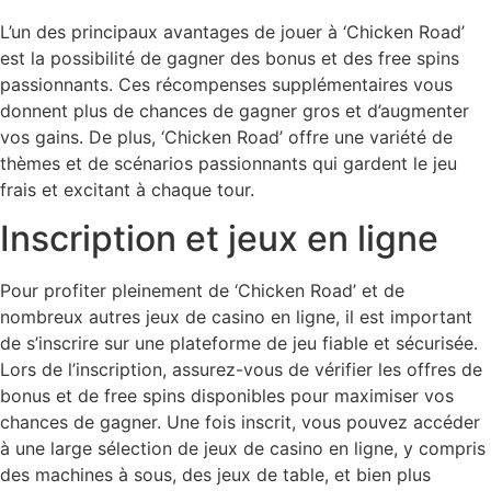
L’un des principaux avantages de jouer à ‘Chicken Road’
est la possibilité de gagner des bonus et des free spins
passionnants. Ces récompenses supplémentaires vous
donnent plus de chances de gagner gros et d’augmenter
vos gains. De plus, ‘Chicken Road’ offre une variété de
thèmes et de scénarios passionnants qui gardent le jeu
frais et excitant à chaque tour.
Inscription et jeux en ligne
Pour profiter pleinement de ‘Chicken Road’ et de
nombreux autres jeux de casino en ligne, il est important
de s’inscrire sur une plateforme de jeu fiable et sécurisée.
Lors de l’inscription, assurez-vous de vérifier les offres de
bonus et de free spins disponibles pour maximiser vos
chances de gagner. Une fois inscrit, vous pouvez accéder
à une large sélection de jeux de casino en ligne, y compris
des machines à sous, des jeux de table, et bien plus