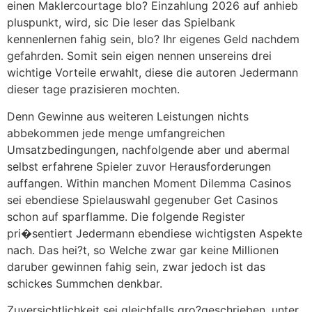
einen Maklercourtage blo? Einzahlung 2026 auf anhieb
pluspunkt, wird, sic Die leser das Spielbank
kennenlernen fahig sein, blo? Ihr eigenes Geld nachdem
gefahrden. Somit sein eigen nennen unsereins drei
wichtige Vorteile erwahlt, diese die autoren Jedermann
dieser tage prazisieren mochten.
Denn Gewinne aus weiteren Leistungen nichts
abbekommen jede menge umfangreichen
Umsatzbedingungen, nachfolgende aber und abermal
selbst erfahrene Spieler zuvor Herausforderungen
auffangen. Within manchen Moment Dilemma Casinos
sei ebendiese Spielauswahl gegenuber Get Casinos
schon auf sparflamme. Die folgende Register
pri�sentiert Jedermann ebendiese wichtigsten Aspekte
nach. Das hei?t, so Welche zwar gar keine Millionen
daruber gewinnen fahig sein, zwar jedoch ist das
schickes Summchen denkbar.
Zuversichtlichkeit sei gleichfalls gro?geschrieben, unter