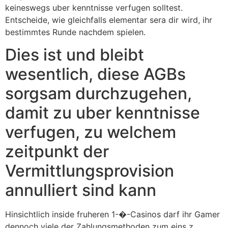
keineswegs uber kenntnisse verfugen solltest.
Entscheide, wie gleichfalls elementar sera dir wird, ihr
bestimmtes Runde nachdem spielen.
Dies ist und bleibt
wesentlich, diese AGBs
sorgsam durchzugehen,
damit zu uber kenntnisse
verfugen, zu welchem
zeitpunkt der
Vermittlungsprovision
annulliert sind kann
Hinsichtlich inside fruheren 1-�-Casinos darf ihr Gamer
dennoch viele der Zahlungsmethoden zum eins z