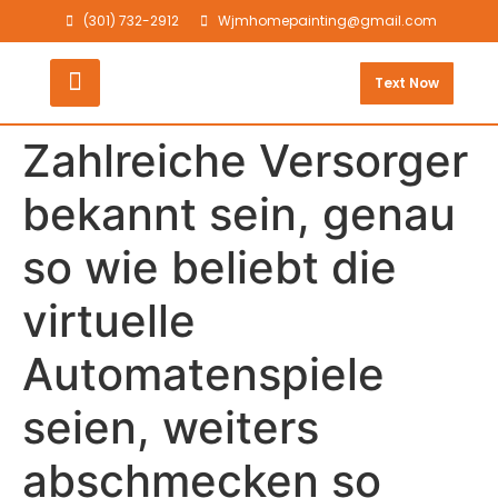
(301) 732-2912
Wjmhomepainting@gmail.com
Text Now
Zahlreiche Versorger
bekannt sein, genau
so wie beliebt die
virtuelle
Automatenspiele
seien, weiters
abschmecken so