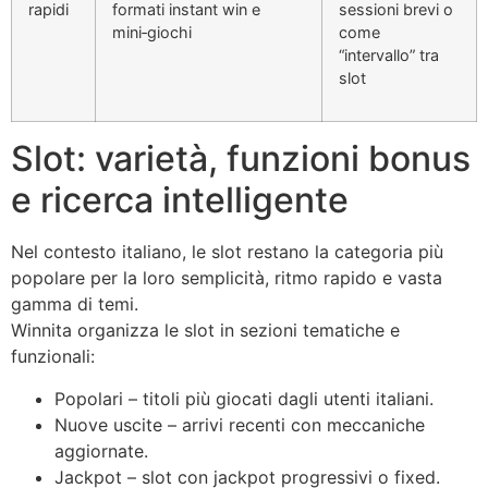
rapidi
formati instant win e
sessioni brevi o
mini‑giochi
come
“intervallo” tra
slot
Slot: varietà, funzioni bonus
e ricerca intelligente
Nel contesto italiano, le slot restano la categoria più
popolare per la loro semplicità, ritmo rapido e vasta
gamma di temi.
Winnita organizza le slot in sezioni tematiche e
funzionali:
Popolari – titoli più giocati dagli utenti italiani.
Nuove uscite – arrivi recenti con meccaniche
aggiornate.
Jackpot – slot con jackpot progressivi o fixed.