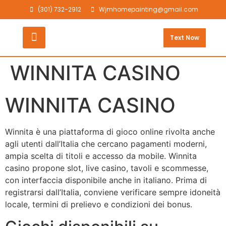
(301) 732-2912
Wjmhomepainting@gmail.com
Text Now
WINNITA CASINO
WINNITA CASINO
Winnita è una piattaforma di gioco online rivolta anche
agli utenti dall’Italia che cercano pagamenti moderni,
ampia scelta di titoli e accesso da mobile. Winnita
casino propone slot, live casino, tavoli e scommesse,
con interfaccia disponibile anche in italiano. Prima di
registrarsi dall’Italia, conviene verificare sempre idoneità
locale, termini di prelievo e condizioni dei bonus.