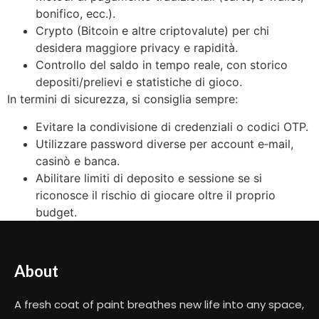
bonifico, ecc.).
Crypto (Bitcoin e altre criptovalute) per chi
desidera maggiore privacy e rapidità.
Controllo del saldo in tempo reale, con storico
depositi/prelievi e statistiche di gioco.
In termini di sicurezza, si consiglia sempre:
Evitare la condivisione di credenziali o codici OTP.
Utilizzare password diverse per account e‑mail,
casinò e banca.
Abilitare limiti di deposito e sessione se si
riconosce il rischio di giocare oltre il proprio
budget.
About
A fresh coat of paint breathes new life into any space,