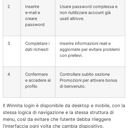
2
Inserire
Usare password complessa e
e‑mail e
non riutilizzare account già
creare
usati altrove.
password
3
Completare i
Inserire informazioni reali e
dati richiesti
aggiornate per evitare problemi
con prelievi.
4
Confermare
Controllare subito sezione
e accedere al
Promozioni per attivare bonus
profilo
di benvenuto.
Il Winnita login è disponibile da desktop e mobile, con la
stessa logica di navigazione e la stessa struttura di
menu, così da evitare che l’utente debba rileggere
l’interfaccia ogni volta che cambia dispositivo.