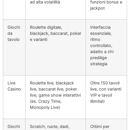
ad alta volatilità
funzioni bonus e
jackpot
Giochi
Roulette digitale,
Interfaccia
da
blackjack, baccarat, poker
essenziale,
tavolo
e varianti
ritmo
controllato,
adatto a chi
predilige
strategia
Live
Roulette live, blackjack
Oltre 150 tavoli
Casino
live, baccarat live, poker
live, con varianti
live, game show interattivi
VIP e tavoli
(es. Crazy Time,
illimitati
Monopoly Live)
Giochi
Scratch, ruote, dadi,
Ottimi per