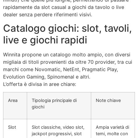
rapidamente da slot casual a giochi da tavolo o live
dealer senza perdere riferimenti visivi.
Catalogo giochi: slot, tavoli,
live e giochi rapidi
Winnita propone un catalogo molto ampio, con diversi
migliaia di titoli provenienti da oltre 70 provider, tra cui
marchi come Novomatic, NetEnt, Pragmatic Play,
Evolution Gaming, Spinomenal e altri.
L’offerta è divisa in aree chiare:
Area
Tipologia principale di
Note chiave
giochi
Slot
Slot classiche, video slot,
Ampia varietà di
jackpot progressivi, slot
temi, molte con