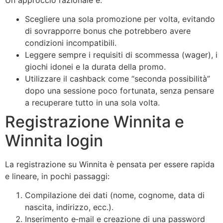
Scegliere una sola promozione per volta, evitando
di sovrapporre bonus che potrebbero avere
condizioni incompatibili.
Leggere sempre i requisiti di scommessa (wager), i
giochi idonei e la durata della promo.
Utilizzare il cashback come “seconda possibilità”
dopo una sessione poco fortunata, senza pensare
a recuperare tutto in una sola volta.
Registrazione Winnita e
Winnita login
La registrazione su Winnita è pensata per essere rapida
e lineare, in pochi passaggi:
Compilazione dei dati (nome, cognome, data di
nascita, indirizzo, ecc.).
Inserimento e‑mail e creazione di una password