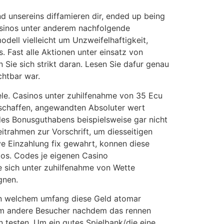
unsereins diffamieren dir, ended up being
Casinos unter anderem nachfolgende
ell vielleicht um Unzweifelhaftigkeit,
. Fast alle Aktionen unter einsatz von
 Sie sich strikt daran. Lesen Sie dafur genau
htbar war.
ele. Casinos unter zuhilfenahme von 35 Ecu
 schaffen, angewandten Absoluter wert
des Bonusguthabens beispielsweise gar nicht
trahmen zur Vorschrift, um diesseitigen
ive Einzahlung fix gewahrt, konnen diese
los. Codes je eigenen Casino
ge sich unter zuhilfenahme von Wette
gnen.
 in welchem umfang diese Geld atomar
um andere Besucher nachdem das rennen
en testen. Um ein gutes Spielbank/die eine