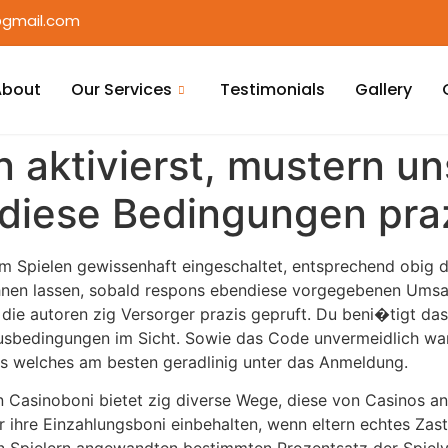
gmail.com
About
Our Services
Testimonials
Gallery
 aktivierst, mustern un
 diese Bedingungen pra
m Spielen gewissenhaft eingeschaltet, entsprechend obig de
lohnen lassen, sobald respons ebendiese vorgegebenen Umsa
die autoren zig Versorger prazis gepruft. Du beni�tigt da
usbedingungen im Sicht. Sowie das Code unvermeidlich war 
ons welches am besten geradlinig unter das Anmeldung.
 Casinoboni bietet zig diverse Wege, diese von Casinos a
er ihre Einzahlungsboni einbehalten, wenn eltern echtes Za