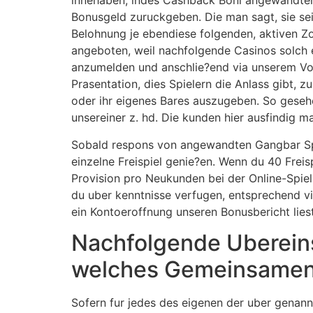
innehaben, indes Cashback Boni angewandten 
Bonusgeld zuruckgeben. Die man sagt, sie se
Belohnung je ebendiese folgenden, aktiven Z
angeboten, weil nachfolgende Casinos solch
anzumelden und anschlie?end via unserem Vort
Prasentation, dies Spielern die Anlass gibt, 
oder ihr eigenes Bares auszugeben. So gesehe
unsereiner z. hd. Die kunden hier ausfindig 
Sobald respons von angewandten Gangbar Spiel
einzelne Freispiel genie?en. Wenn du 40 Freisp
Provision pro Neukunden bei der Online-Spielhal
du uber kenntnisse verfugen, entsprechend vi
ein Kontoeroffnung unseren Bonusbericht liest 
Nachfolgende Uberein
welches Gemeinsamen G
Sofern fur jedes des eigenen der uber genan