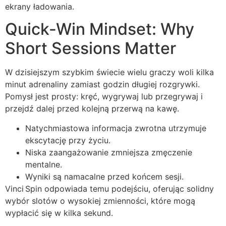
ekrany ładowania.
Quick‑Win Mindset: Why
Short Sessions Matter
W dzisiejszym szybkim świecie wielu graczy woli kilka
minut adrenaliny zamiast godzin długiej rozgrywki.
Pomysł jest prosty: kręć, wygrywaj lub przegrywaj i
przejdź dalej przed kolejną przerwą na kawę.
Natychmiastowa informacja zwrotna utrzymuje
ekscytację przy życiu.
Niska zaangażowanie zmniejsza zmęczenie
mentalne.
Wyniki są namacalne przed końcem sesji.
Vinci Spin odpowiada temu podejściu, oferując solidny
wybór slotów o wysokiej zmienności, które mogą
wypłacić się w kilka sekund.