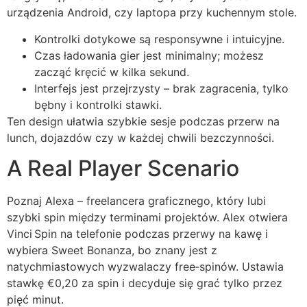
urządzenia Android, czy laptopa przy kuchennym stole.
Kontrolki dotykowe są responsywne i intuicyjne.
Czas ładowania gier jest minimalny; możesz
zacząć kręcić w kilka sekund.
Interfejs jest przejrzysty – brak zagracenia, tylko
bębny i kontrolki stawki.
Ten design ułatwia szybkie sesje podczas przerw na
lunch, dojazdów czy w każdej chwili bezczynności.
A Real Player Scenario
Poznaj Alexa – freelancera graficznego, który lubi
szybki spin między terminami projektów. Alex otwiera
Vinci Spin na telefonie podczas przerwy na kawę i
wybiera Sweet Bonanza, bo znany jest z
natychmiastowych wyzwalaczy free‑spinów. Ustawia
stawkę €0,20 za spin i decyduje się grać tylko przez
pięć minut.