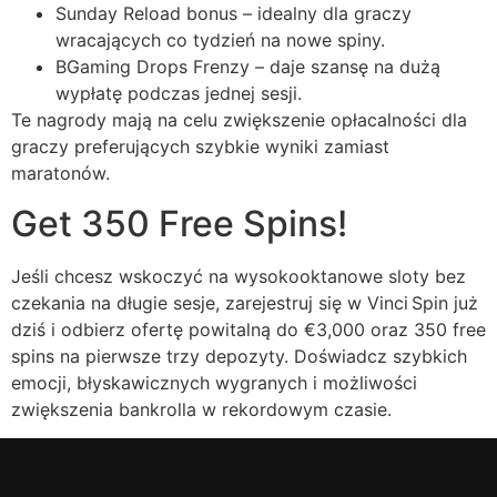
Sunday Reload bonus – idealny dla graczy
wracających co tydzień na nowe spiny.
BGaming Drops Frenzy – daje szansę na dużą
wypłatę podczas jednej sesji.
Te nagrody mają na celu zwiększenie opłacalności dla
graczy preferujących szybkie wyniki zamiast
maratonów.
Get 350 Free Spins!
Jeśli chcesz wskoczyć na wysokooktanowe sloty bez
czekania na długie sesje, zarejestruj się w Vinci Spin już
dziś i odbierz ofertę powitalną do €3,000 oraz 350 free
spins na pierwsze trzy depozyty. Doświadcz szybkich
emocji, błyskawicznych wygranych i możliwości
zwiększenia bankrolla w rekordowym czasie.