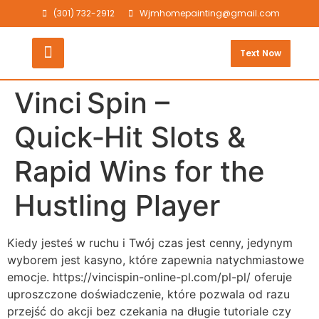
(301) 732-2912
Wjmhomepainting@gmail.com
Text Now
Vinci Spin –
Quick‑Hit Slots &
Rapid Wins for the
Hustling Player
Kiedy jesteś w ruchu i Twój czas jest cenny, jedynym
wyborem jest kasyno, które zapewnia natychmiastowe
emocje. https://vincispin-online-pl.com/pl-pl/ oferuje
uproszczone doświadczenie, które pozwala od razu
przejść do akcji bez czekania na długie tutoriale czy