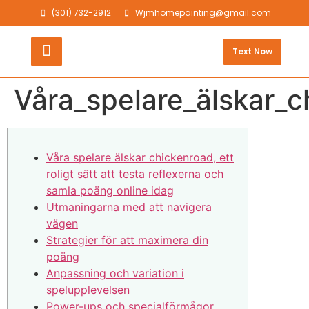
(301) 732-2912
Wjmhomepainting@gmail.com
Text Now
Våra_spelare_älskar_c
Våra spelare älskar chickenroad, ett
roligt sätt att testa reflexerna och
samla poäng online idag
Utmaningarna med att navigera
vägen
Strategier för att maximera din
poäng
Anpassning och variation i
spelupplevelsen
Power-ups och specialförmågor