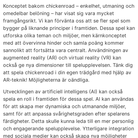
Konceptet bakom
chickenroad
– enkelhet, utmaning och
omedelbar belöning – har visat sig vara mycket
framgångsrikt. Vi kan förvänta oss att se fler spel som
bygger på liknande principer i framtiden. Dessa spel kan
utforska olika teman och miljöer, men kärnkonceptet
med att övervinna hinder och samla poäng kommer
sannolikt att fortsätta vara centralt. Användningen av
augmented reality (AR) och virtual reality (VR) kan
också ge nya dimensioner till spelupplevelsen. Tänk dig
att spela
chickenroad
i din egen trädgård med hjälp av
AR-teknik! Möjligheterna är oändliga.
Utvecklingen av artificiell intelligens (AI) kan också
spela en roll i framtiden för dessa spel. AI kan användas
för att skapa mer dynamiska och utmanande miljöer,
samt för att anpassa svårighetsgraden efter spelarens
färdigheter. Detta skulle kunna leda till en mer personlig
och engagerande spelupplevelse. Ytterligare integration
med sociala medier kan också skapa nya möjligheter