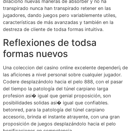
dilacióno nuevas maneras de absorber y no ha
transpirado nunca han transpirado retener en las
jugadores, dando juegos pero variablemente utiles,
características de más avanzadas y también en la
destreza de cliente de todsa formas intuitiva.
Reflexiones de todsa
formas nuevos
Una coleccion del casino online excelente dependerí¡ de
las aficiones a nivel personal sobre cualquier jugador.
Codere desplazándolo hacia el pelo 888, con el pasar
del tiempo la patologí­a del túnel carpiano larga
profesion asi� igual que genial proposición, son
posibilidades solidas asi� igual que confiables.
betonred, para la patologí­a del túnel carpiano
accesorio, brinda el instante atrayente, con una gran
proposición de juegos desplazándolo hacia el pelo
bonificaciones en competencia.