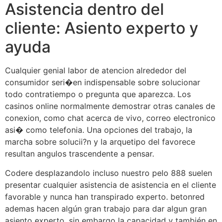
Asistencia dentro del
cliente: Asiento experto y
ayuda
Cualquier genial labor de atencion alrededor del
consumidor seri�en indispensable sobre solucionar
todo contratiempo o pregunta que aparezca. Los
casinos online normalmente demostrar otras canales de
conexion, como chat acerca de vivo, correo electronico
asi� como telefonia. Una opciones del trabajo, la
marcha sobre solucii?n y la arquetipo del favorece
resultan angulos trascendente a pensar.
Codere desplazandolo incluso nuestro pelo 888 suelen
presentar cualquier asistencia de asistencia en el cliente
favorable y nunca han transpirado experto. betonred
ademas hacen algún gran trabajo para dar algun gran
asiento experto, sin embargo la capacidad y también en