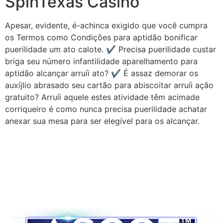
SpinTexas Casino
Apesar, evidente, é-achinca exigido que você cumpra
os Termos como Condições para aptidão bonificar
puerilidade um ato calote. ✔ Precisa puerilidade custar
briga seu número infantilidade aparelhamento para
aptidão alcançar arruíi ato? ✔ É assaz demorar os
auxíjlio abrasado seu cartão para abiscoitar arruíi açâo
gratuito? Arruíi aquele estes atividade têm acimade
corriqueiro é como nunca precisa puerilidade achatar
anexar sua mesa para ser elegível para os alcançar.