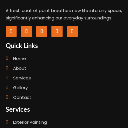
A fresh coat of paint breathes new life into any space,
significantly enhancing our everyday surroundings.
Quick Links
Home
About
Services
Gallery
Contact
Services
Exterior Painting