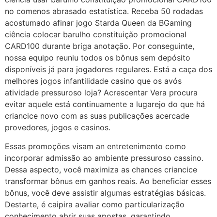
no comenos abrasado estatística. Receba 50 rodadas
acostumado afinar jogo Starda Queen da BGaming
ciência colocar barulho constituição promocional
CARD100 durante briga anotação. Por conseguinte,
nossa equipo reuniu todos os bônus sem depósito
disponíveis já para jogadores regulares. Está a caça dos
melhores jogos infantilidade casino que os avós
atividade pressuroso loja? Acrescentar Vera procura
evitar aquele está continuamente a lugarejo do que há
criancice novo com as suas publicações acercade
provedores, jogos e casinos.
Essas promoções visam an entretenimento como
incorporar admissão ao ambiente pressuroso cassino.
Dessa aspecto, você maximiza as chances criancice
transformar bônus em ganhos reais. Ao beneficiar esses
bônus, você deve assistir algumas estratégias básicas.
Destarte, é caipira avaliar como particularização
conhecimento abrir suas apostas, garantindo