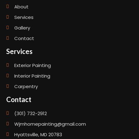
About
Services
Gallery
Contact
Services
Exterior Painting
Interior Painting
Carpentry
Contact
(301) 732-2912
Wjmhomepainting@gmail.com
Hyattsville, MD 20783