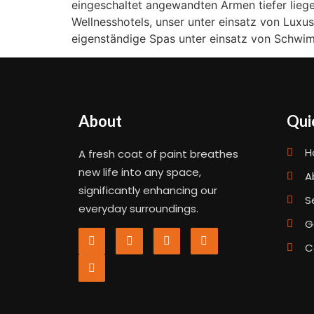
eingeschaltet angewandten Armen tiefer liegen
Wellnesshotels, unser unter einsatz von Lu
eigenständige Spas unter einsatz von Schwim
About
Qui
H
A fresh coat of paint breathes
new life into any space,
A
significantly enhancing our
S
everyday surroundings.
G
C