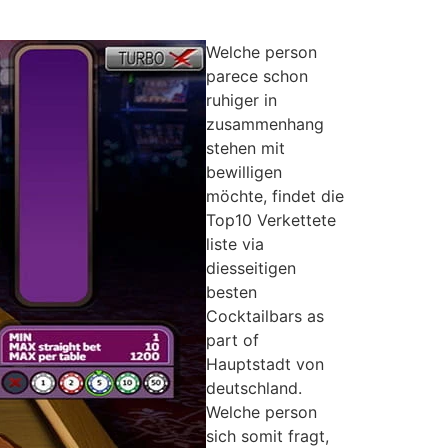
Welche person
parece schon
ruhiger in
zusammenhang
stehen mit
bewilligen
möchte, findet die
Top10 Verkettete
liste via
diesseitigen
besten
Cocktailbars as
part of
Hauptstadt von
deutschland.
Welche person
sich somit fragt,