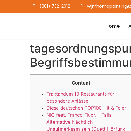
(301) 732-2912
Wjmhomepainting@
Home
tagesordnungspun
Begriffsbestimmun
Content
Traktandum 10 Restaurants für
besondere Anlässe
Diese deutschen TOP100 Hit & Feier
NIC feat. Franco Fluor. – Falls
Alternative Nächtlich
Unaufmerksam sein (Duett Hörfunk