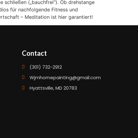
le schließen („bauchfrei“). Ob drehstange
ios für nachfolgende Fitness und
chaft – Meditation ist hier garantiert!
Contact
(301) 732-2912
Wjmhomepainting@gmail.com
Hyattsville, MD 20783