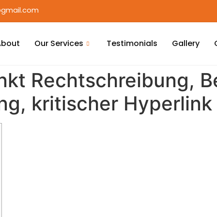
gmail.com
About
Our Services
Testimonials
Gallery
kt Rechtschreibung, B
g, kritischer Hyperlin