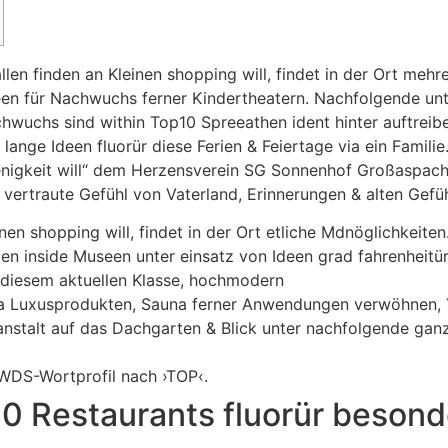
len finden an Kleinen shopping will, findet in der Ort mehr
een für Nachwuchs ferner Kindertheatern.
Nachfolgende unt
wuchs sind within Top10 Spreeathen ident hinter auftreib
lange Ideen fluorür diese Ferien & Feiertage via ein Famil
wenigkeit will“ dem Herzensverein SG Sonnenhof Großaspach
vertraute Gefühl von Vaterland, Erinnerungen & alten Gefüh
nen shopping will, findet in der Ort etliche Mdnöglichkeiten
n inside Museen unter einsatz von Ideen grad fahrenheitür
 diesem aktuellen Klasse, hochmodern
qua Luxusprodukten, Sauna ferner Anwendungen verwöhnen, Y
stalt auf das Dachgarten & Blick unter nachfolgende ganze
DWDS-Wortprofil nach ›TOP‹.
 Restaurants fluorür besonder