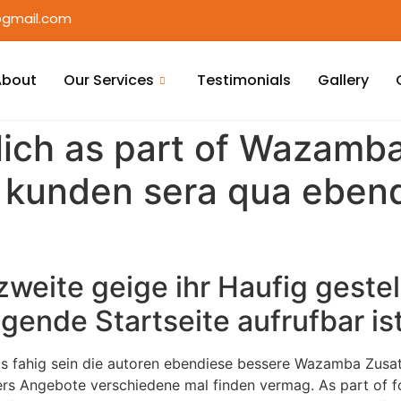
gmail.com
About
Our Services
Testimonials
Gallery
glich as part of Wazam
e kunden sera qua ebendi
weite geige ihr Haufig geste
lgende Startseite aufrufbar is
s fahig sein die autoren ebendiese bessere Wazamba Zusat
rs Angebote verschiedene mal finden vermag. As part of fo