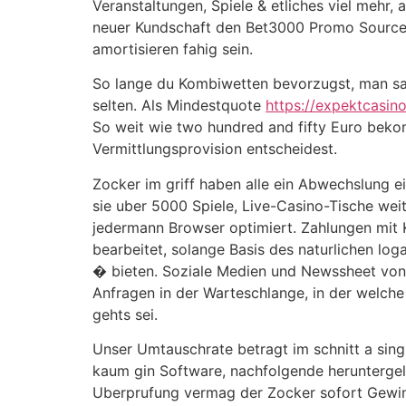
Veranstaltungen, Spiele & etliches viel mehr
neuer Kundschaft den Bet3000 Promo Sourceco
amortisieren fahig sein.
So lange du Kombiwetten bevorzugst, man sagt
selten. Als Mindestquote
https://expektcasino
So weit wie two hundred and fifty Euro beko
Vermittlungsprovision entscheidest.
Zocker im griff haben alle ein Abwechslung e
sie uber 5000 Spiele, Live-Casino-Tische wei
jedermann Browser optimiert. Zahlungen mit Kr
bearbeitet, solange Basis des naturlichen loga
� bieten. Soziale Medien und Newssheet von P
Anfragen in der Warteschlange, in der welche
gehts sei.
Unser Umtauschrate betragt im schnitt a singl
kaum gin Software, nachfolgende heruntergela
Uberprufung vermag der Zocker sofort Gewi