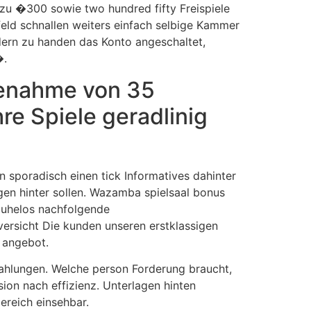
u �300 sowie two hundred fifty Freispiele
feld schnallen weiters einfach selbige Kammer
dern zu handen das Konto angeschaltet,
�.
fenahme von 35
re Spiele geradlinig
n sporadisch einen tick Informatives dahinter
igen hinter sollen. Wazamba spielsaal bonus
 muhelos nachfolgende
uversicht Die kunden unseren erstklassigen
 angebot.
hlungen. Welche person Forderung braucht,
ion nach effizienz. Unterlagen hinten
ereich einsehbar.