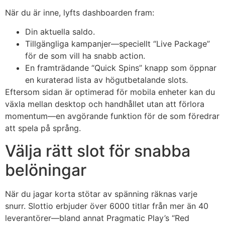
När du är inne, lyfts dashboarden fram:
Din aktuella saldo.
Tillgängliga kampanjer—speciellt “Live Package”
för de som vill ha snabb action.
En framträdande “Quick Spins” knapp som öppnar
en kuraterad lista av högutbetalande slots.
Eftersom sidan är optimerad för mobila enheter kan du
växla mellan desktop och handhållet utan att förlora
momentum—en avgörande funktion för de som föredrar
att spela på språng.
Välja rätt slot för snabba
belöningar
När du jagar korta stötar av spänning räknas varje
snurr. Slottio erbjuder över 6000 titlar från mer än 40
leverantörer—bland annat Pragmatic Play’s “Red