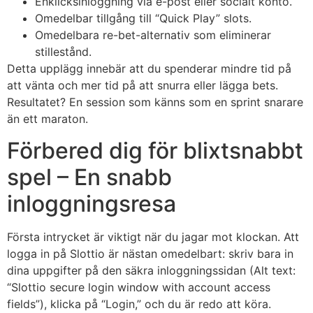
Enklicksinloggning via e-post eller socialt konto.
Omedelbar tillgång till “Quick Play” slots.
Omedelbara re-bet-alternativ som eliminerar
stillestånd.
Detta upplägg innebär att du spenderar mindre tid på
att vänta och mer tid på att snurra eller lägga bets.
Resultatet? En session som känns som en sprint snarare
än ett maraton.
Förbered dig för blixtsnabbt
spel – En snabb
inloggningsresa
Första intrycket är viktigt när du jagar mot klockan. Att
logga in på Slottio är nästan omedelbart: skriv bara in
dina uppgifter på den säkra inloggningssidan (Alt text:
“Slottio secure login window with account access
fields”), klicka på “Login,” och du är redo att köra.