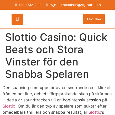
(301) 732-2912
Wjmhomepainting@gmail.com
Text Now
Slottio Casino: Quick
Beats och Stora
Vinster för den
Snabba Spelaren
Den spänning som uppstår av en snurrande reel, klicket
från en bet line, och ett färgsprakande sken på skärmen
—detta är soundtracken till en högintensiv session på
Slottio
. Om du är den typ av spelare som suktar efter
omedelbara thrillers och snabba resultat, är
Slottio
’s