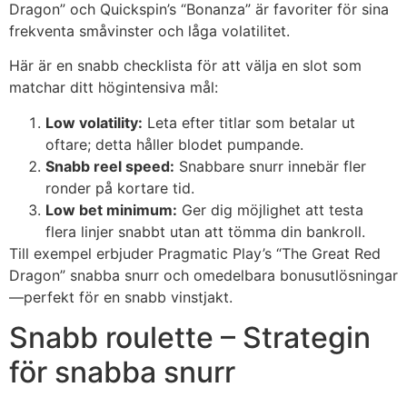
Dragon” och Quickspin’s “Bonanza” är favoriter för sina
frekventa småvinster och låga volatilitet.
Här är en snabb checklista för att välja en slot som
matchar ditt högintensiva mål:
Low volatility:
Leta efter titlar som betalar ut
oftare; detta håller blodet pumpande.
Snabb reel speed:
Snabbare snurr innebär fler
ronder på kortare tid.
Low bet minimum:
Ger dig möjlighet att testa
flera linjer snabbt utan att tömma din bankroll.
Till exempel erbjuder Pragmatic Play’s “The Great Red
Dragon” snabba snurr och omedelbara bonusutlösningar
—perfekt för en snabb vinstjakt.
Snabb roulette – Strategin
för snabba snurr