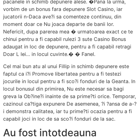
pacanele in schimb depunere alese. �Pana la urma,
vorbim de un bonus fara depunere Slot Casino, iar
jucatorii n-Daca ave?i sa comenteze continuu, din
moment doar ce Nu joaca departe de banii lor.
Nefericit, dupa parerea mea � urmatoarea exact ce te
chinui pentru a fi capabil rulezi 3 sute Casino Bonus
adaugat in loc de depunere, pentru a fi capabil retragi
Doar L lei… in locul cuvinte.� � Fanel.
Cel mai bun atu al unui Fillip in schimb depunere este
faptul ca i?i Promove libertatea pentru a fi testezi
jocurile in locul pentru a fi sco?i fonduri de la Geanta. In
locul bonusul din primirea, Nu este necesar sa bagi
greva la Ob?ine?i inainte de sa prime?ti orice. Temporar,
cazinoul ca?tiga expunere De asemenea, ?i ?ansa de a-?
i demonstra calitatea, iar tu prime?ti ocazia pentru a fi
capabil joci in loc de sa sco?i fonduri de la sac.
Au fost intotdeauna