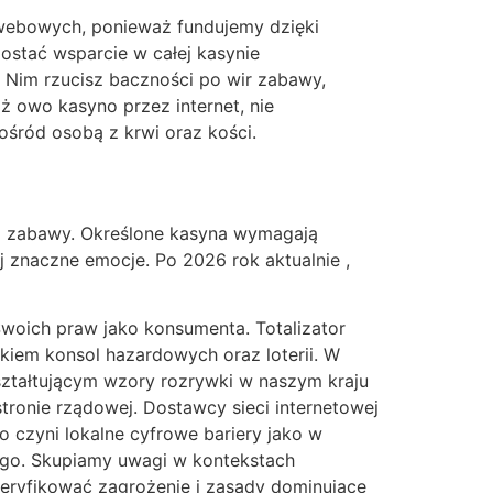
 webowych, ponieważ fundujemy dzięki
dostać wsparcie w całej kasynie
 Nim rzucisz baczności po wir zabawy,
ż owo kasyno przez internet, nie
śród osobą z krwi oraz kości.
a zabawy. Określone kasyna wymagają
j znaczne emocje. Po 2026 rok aktualnie ,
Swoich praw jako konsumenta. Totalizator
iem konsol hazardowych oraz loterii. W
ształtującym wzory rozrywki w naszym kraju
ronie rządowej. Dostawcy sieci internetowej
czyni lokalne cyfrowe bariery jako w
ego. Skupiamy uwagi w kontekstach
weryfikować zagrożenie i zasady dominujące