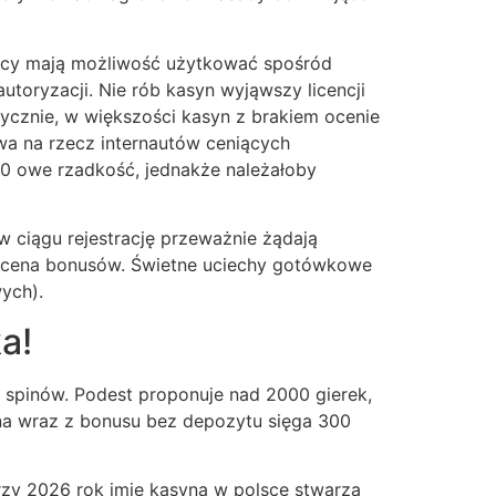
dnicy mają możliwość użytkować spośród
utoryzacji. Nie rób kasyn wyjąwszy licencji
tycznie, w większości kasyn z brakiem ocenie
wa na rzecz internautów ceniących
30 owe rzadkość, jednakże należałoby
 ciągu rejestrację przeważnie żądają
raz cena bonusów. Świetne uciechy gotówkowe
wych).
a!
 spinów. Podest proponuje nad 2000 gierek,
na wraz z bonusu bez depozytu sięga 300
Przy 2026 rok imię kasyna w polsce stwarza