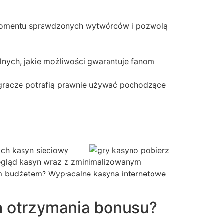
d momentu sprawdzonych wytwórców i pozwolą
lnych, jakie możliwości gwarantuje fanom
 gracze potrafią prawnie używać pochodzące
ych kasyn sieciowy
zegląd kasyn wraz z zminimalizowanym
m budżetem? Wypłacalne kasyna internetowe
a otrzymania bonusu?