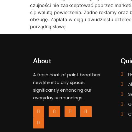
czujności nie zaakceptować poprzez marketin
się walutą powierzenia. Żadne reklamy oraz b
obsługę. Zapłata w ciągu dwudziestu czterec
porządną sławę.
About
Qui
H
A fresh coat of paint breathes
new life into any space,
A
significantly enhancing our
S
everyday surroundings.
G
C