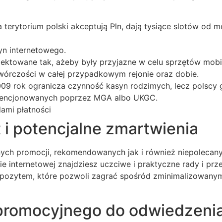
 terytorium polski akceptują Pln, dają tysiące slotów o
yn internetowego.
ektowane tak, ażeby były przyjazne w celu sprzętów mobi
wórczości w całej przypadkowym rejonie oraz dobie.
09 rok ogranicza czynność kasyn rodzimych, lecz polscy
cencjonowanych poprzez MGA albo UKGC.
ami płatności
 i potencjalne zmartwienia
lnych promocji, rekomendowanych jak i również niepolecan
e internetowej znajdziesz uczciwe i praktyczne rady i pr
pozytem, które pozwoli zagrać spośród zminimalizowany
promocyjnego do odwiedzeni