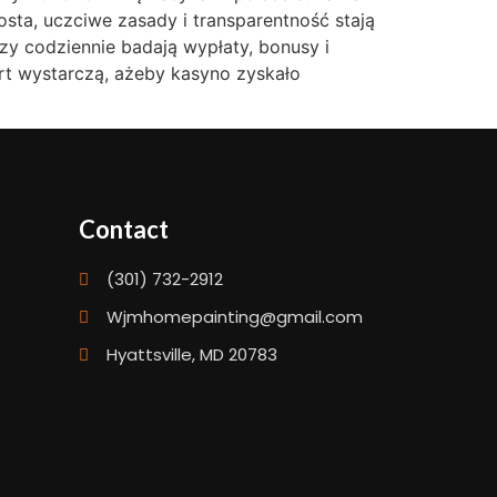
sta, uczciwe zasady i transparentność stają
zy codziennie badają wypłaty, bonusy i
rt wystarczą, ażeby kasyno zyskało
Contact
(301) 732-2912
Wjmhomepainting@gmail.com
Hyattsville, MD 20783