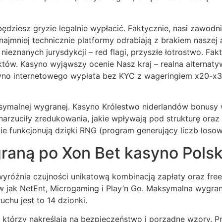
będziesz gryzie legalnie wypłacić. Faktycznie, nasi zawo
jmniej technicznie platformy odrabiają z brakiem naszej a
eznanych jurysdykcji – red flagi, przyszłe łotrostwo. Fak
któw. Kasyno wyjąwszy ocenie Nasz kraj – realna alternaty
asyno internetowego wypłata bez KYC z wageringiem x20-x
malnej wygranej. Kasyno Królestwo niderlandów bonusy w
e narzuciły zredukowania, jakie wpływają pod strukturę o
wie funkcjonują dzięki RNG (program generujący liczb loso
aną po Xon Bet kasyno Polsk
óżnia czujności unikatową kombinacją zapłaty oraz free
 jak NetEnt, Microgaming i Play’n Go. Maksymalna wygra
uchu jest to 14 dzionki.
, którzy nakreślają na bezpieczeństwo i porządne wzory. 