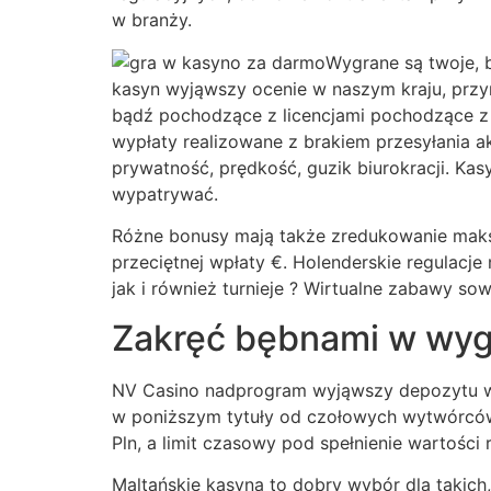
w branży.
Wygrane są twoje, 
kasyn wyjąwszy ocenie w naszym kraju, przyna
bądź pochodzące z licencjami pochodzące z ni
wypłaty realizowane z brakiem przesyłania a
prywatność, prędkość, guzik biurokracji. K
wypatrywać.
Różne bonusy mają także zredukowanie maksy
przeciętnej wpłaty €. Holenderskie regulacj
jak i również turnieje ? Wirtualne zabawy so
Zakręć bębnami w wygr
NV Casino nadprogram wyjąwszy depozytu wyr
w poniższym tytuły od czołowych wytwórców
Pln, a limit czasowy pod spełnienie wartości r
Maltańskie kasyna to dobry wybór dla takich