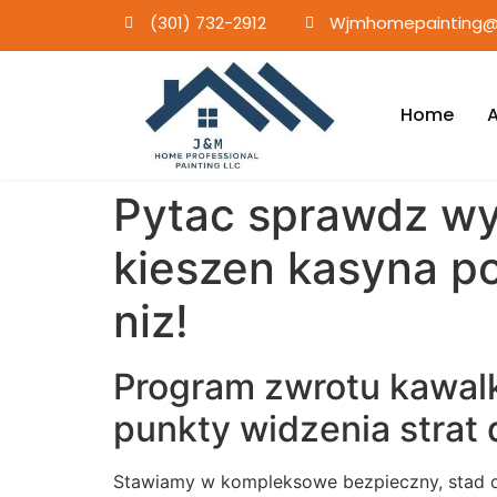
(301) 732-2912
Wjmhomepainting@
Home
Pytac sprawdz wy
kieszen kasyna po
niz!
Program zwrotu kawalk
punkty widzenia strat
Stawiamy w kompleksowe bezpieczny, stad do