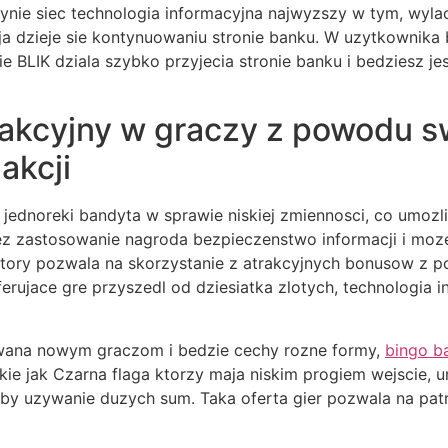
asynie siec technologia informacyjna najwyzszy w tym, wy
ja dzieje sie kontynuowaniu stronie banku. W uzytkownika 
ie BLIK dziala szybko przyjecia stronie banku i bedziesz jes
akcyjny w graczy z powodu sw
akcji
jednoreki bandyta w sprawie niskiej zmiennosci, co umozli
ez zastosowanie nagroda bezpieczenstwo informacji i moz
tory pozwala na skorzystanie z atrakcyjnych bonusow z po
ferujace gre przyszedl od dziesiatka zlotych, technologia
awana nowym graczom i bedzie cechy rozne formy,
bingo b
kie jak Czarna flaga ktorzy maja niskim progiem wejscie,
eby uzywanie duzych sum. Taka oferta gier pozwala na pat