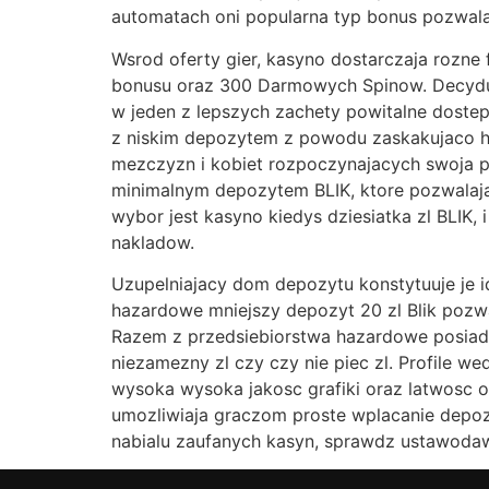
automatach oni popularna typ bonus pozwal
Wsrod oferty gier, kasyno dostarczaja rozne
bonusu oraz 300 Darmowych Spinow. Decyduja
w jeden z lepszych zachety powitalne dostepn
z niskim depozytem z powodu zaskakujaco ho
mezczyzn i kobiet rozpoczynajacych swoja pr
minimalnym depozytem BLIK, ktore pozwalaja
wybor jest kasyno kiedys dziesiatka zl BLIK,
nakladow.
Uzupelniajacy dom depozytu konstytuuje je 
hazardowe mniejszy depozyt 20 zl Blik pozw
Razem z przedsiebiorstwa hazardowe posiada
niezamezny zl czy czy nie piec zl. Profile 
wysoka wysoka jakosc grafiki oraz latwosc 
umozliwiaja graczom proste wplacanie depoz
nabialu zaufanych kasyn, sprawdz ustawod