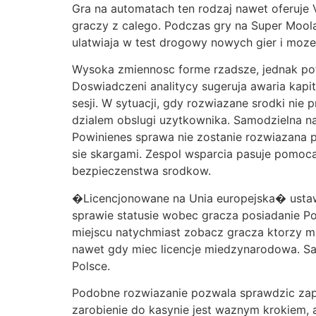
Gra na automatach ten rodzaj nawet oferuje V
graczy z calego. Podczas gry na Super Moola
ulatwiaja w test drogowy nowych gier i moze
Wysoka zmiennosc forme rzadsze, jednak pote
Doswiadczeni analitycy sugeruja awaria kap
sesji. W sytuacji, gdy rozwiazane srodki nie
dzialem obslugi uzytkownika. Samodzielna n
Powinienes sprawa nie zostanie rozwiazana 
sie skargami. Zespol wsparcia pasuje pomoca
bezpieczenstwa srodkow.
�Licencjonowane na Unia europejska� ustawien
sprawie statusie wobec gracza posiadanie Pol
miejscu natychmiast zobacz gracza ktorzy maja
nawet gdy miec licencje miedzynarodowa. Sa
Polsce.
Podobne rozwiazanie pozwala sprawdzic zape
zarobienie do kasynie jest waznym krokiem,