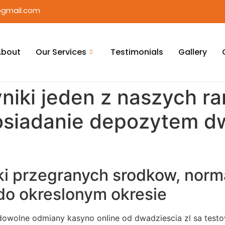
gmail.com
About
Our Services
Testimonials
Gallery
niki jeden z naszych r
siadanie depozytem dwa
i przegranych srodkow, norm
 do okreslonym okresie
wolne odmiany kasyno online od dwadziescia zl sa testo