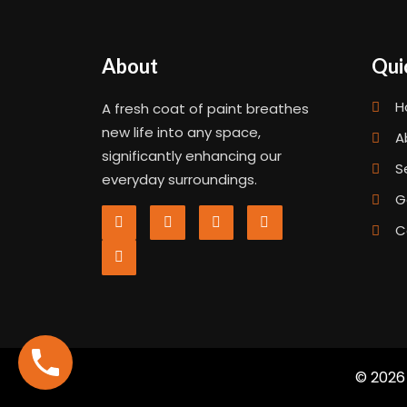
About
Qui
H
A fresh coat of paint breathes
new life into any space,
A
significantly enhancing our
S
everyday surroundings.
G
C
© 2026