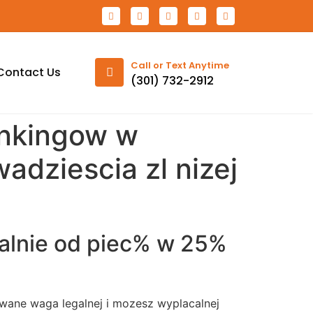
Call or Text Anytime
Contact Us
(301) 732-2912
ankingow w
dziescia zl nizej
alnie od piec% w 25%
wane waga legalnej i mozesz wyplacalnej