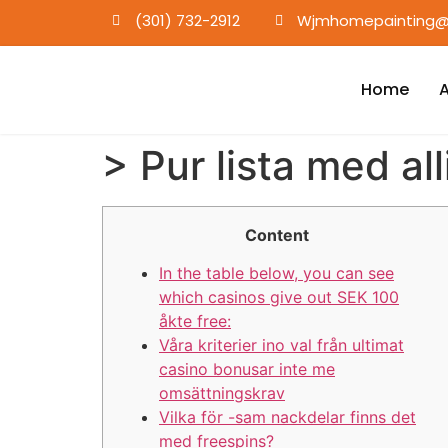
(301) 732-2912
Wjmhomepainting@
Home
> Pur lista med al
Content
In the table below, you can see
which casinos give out SEK 100
åkte free:
Våra kriterier ino val från ultimat
casino bonusar inte me
omsättningskrav
Vilka för -sam nackdelar finns det
med freespins?