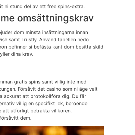
åt ni stund del av ett free spins-extra.
te me omsättningskrav
juder dom minsta insättningarna innan
wish samt Trustly. Använd tabellen nedo
on befinner si befästa kant dom besitta skild
ller dina krav.
samman gratis spins samt villig inte med
kungen. Försåvit det casino som ni äge valt
a ackurat att protokollföra dig. Du får
nativ villig en specifikt lek, beroende
tt utförligt betrakta villkoren.
försåvitt dem.