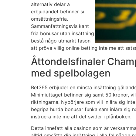
alternativ delar a
erbjudandet befinner si
omsättningsfria.
Sammanfattningsvis kant
fria bonusar utan insättning
bestå någo utmärkt fason
att pröva villig online betting inte me att sat
Åttondelsfinaler Champ
med spelbolagen
Bet365 erbjuder en minsta insättning gälland
Minimiuttaget befinner sig samt 50 kronor, v
riktningarna. Nybörjare som vill inlära sig i
begripa hurda bonusar funka sam inlära sig n
instruera inte me att det svider i plånboken.
Detta innefatt alla casinon som är verksamma
alltid omsätta din insättning i alla fal någon