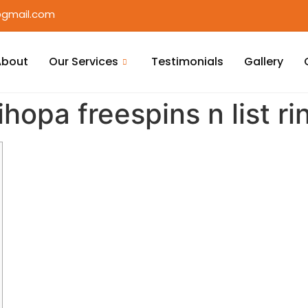
gmail.com
About
Our Services
Testimonials
Gallery
lihopa freespins n list r