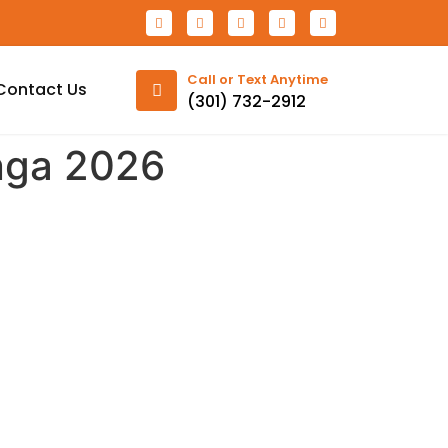
Call or Text Anytime
Contact Us
(301) 732-2912
inga 2026