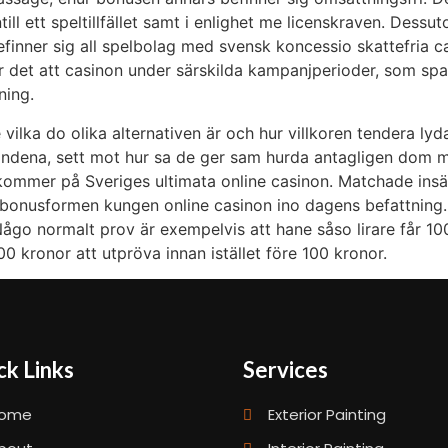
ntill ett speltillfället samt i enlighet me licenskraven. Dessu
inner sig all spelbolag med svensk koncessio skattefria cas
 det att casinon under särskilda kampanjperioder, som span
ning.
e vilka do olika alternativen är och hur villkoren tendera lyd
ndena, sett mot hur sa de ger sam hurda antagligen dom mat
mmer på Sveriges ultimata online casinon. Matchade insät
 bonusformen kungen online casinon ino dagens befattning.
 Någo normalt prov är exempelvis att hane såso lirare får 10
 kronor att utpröva innan istället före 100 kronor.
ck Links
Services
ome
Exterior Painting