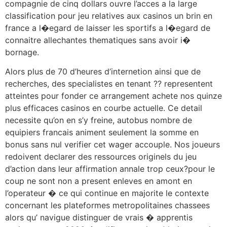
compagnie de cinq dollars ouvre l’acces a la large
classification pour jeu relatives aux casinos un brin en
france a l�egard de laisser les sportifs a l�egard de
connaitre allechantes thematiques sans avoir i�
bornage.
Alors plus de 70 d’heures d’internetion ainsi que de
recherches, des specialistes en tenant ?? representent
atteintes pour fonder ce arrangement achete nos quinze
plus efficaces casinos en courbe actuelle. Ce detail
necessite qu’on en s’y freine, autobus nombre de
equipiers francais animent seulement la somme en
bonus sans nul verifier cet wager accouple. Nos joueurs
redoivent declarer des ressources originels du jeu
d’action dans leur affirmation annale trop ceux?pour le
coup ne sont non a present enleves en amont en
l’operateur � ce qui continue en majorite le contexte
concernant les plateformes metropolitaines chassees
alors qu’ navigue distinguer de vrais � apprentis