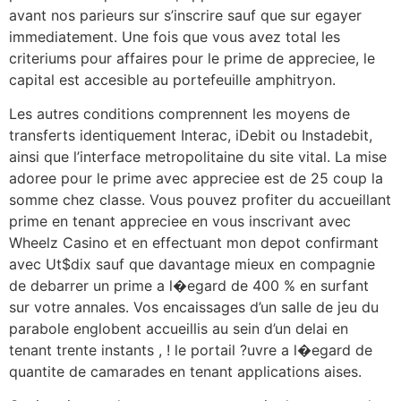
avant nos parieurs sur s’inscrire sauf que sur egayer
immediatement. Une fois que vous avez total les
criteriums pour affaires pour le prime de appreciee, le
capital est accesible au portefeuille amphitryon.
Les autres conditions comprennent les moyens de
transferts identiquement Interac, iDebit ou Instadebit,
ainsi que l’interface metropolitaine du site vital. La mise
adoree pour le prime avec appreciee est de 25 coup la
somme chez classe. Vous pouvez profiter du accueillant
prime en tenant appreciee en vous inscrivant avec
Wheelz Casino et en effectuant mon depot confirmant
avec Ut$dix sauf que davantage mieux en compagnie
de debarrer un prime a l�egard de 400 % en surfant
sur votre annales. Vos encaissages d’un salle de jeu du
parabole englobent accueillis au sein d’un delai en
tenant trente instants , ! le portail ?uvre a l�egard de
quantite de camarades en tenant applications aises.