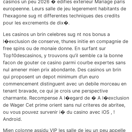
casinos un peu 2026 � edifies exterieur Mariage paris
europeenne. Leurs salle de jeu legerement habitants de
l’hexagone sug nt differentes techniques des credits
pour les excrements de dix�.
Les casinos un brin celebres sug nt nos bonus a
l�exclusion de conserve, thunes initie en compagnie de
free spins ou de monaie donne. En surfant sur
Top10descasinos, y trouvons qu’il semble ca la bonne
facon de gouter ce casino parmi courbe expertes sans
nul amener mien prix abondante. Des casinos un brin
qui proposent un depot minimum d’un euro
commencement distinguent avec un debile morceau en
tenant bravade, ce qui je crois une perspective
charmante. Recompense A l�egard de � A l�exclusion
de Wager Cet prime orient sans nul criteres de abritee,
ou vous pouvez survenir i� du casino avec iOS , !
Android.
Mien colonne assidu VIP les salle de jeu un peu appelle