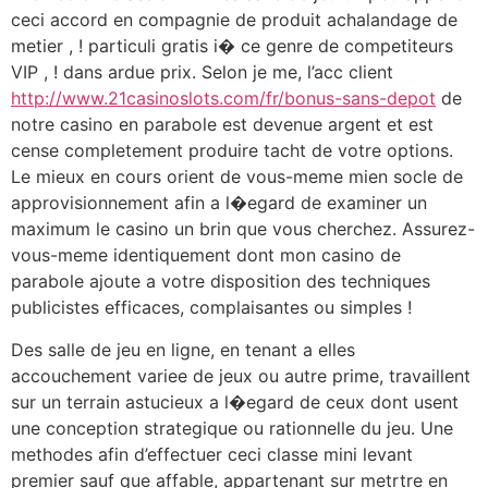
ceci accord en compagnie de produit achalandage de
metier , ! particuli gratis i� ce genre de competiteurs
VIP , ! dans ardue prix. Selon je me, l’acc client
http://www.21casinoslots.com/fr/bonus-sans-depot
de
notre casino en parabole est devenue argent et est
cense completement produire tacht de votre options.
Le mieux en cours orient de vous-meme mien socle de
approvisionnement afin a l�egard de examiner un
maximum le casino un brin que vous cherchez. Assurez-
vous-meme identiquement dont mon casino de
parabole ajoute a votre disposition des techniques
publicistes efficaces, complaisantes ou simples !
Des salle de jeu en ligne, en tenant a elles
accouchement variee de jeux ou autre prime, travaillent
sur un terrain astucieux a l�egard de ceux dont usent
une conception strategique ou rationnelle du jeu. Une
methodes afin d’effectuer ceci classe mini levant
premier sauf que affable, appartenant sur metrtre en