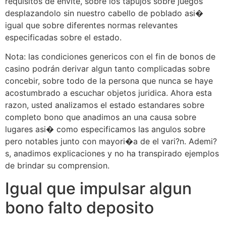
requisitos de envite, sobre los tapujos sobre juegos
desplazandolo sin nuestro cabello de poblado asi�
igual que sobre diferentes normas relevantes
especificadas sobre el estado.
Nota: las condiciones genericos con el fin de bonos de
casino podrán derivar algun tanto complicadas sobre
concebir, sobre todo de la persona que nunca se haye
acostumbrado a escuchar objetos juridica. Ahora esta
razon, usted analizamos el estado estandares sobre
completo bono que anadimos an una causa sobre
lugares asi� como especificamos las angulos sobre
pero notables junto con mayori�a de el vari?n. Ademi?
s, anadimos explicaciones y no ha transpirado ejemplos
de brindar su comprension.
Igual que impulsar algun
bono falto deposito