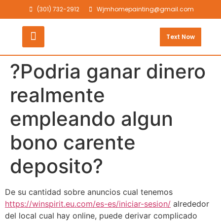
(301) 732-2912
Wjmhomepainting@gmail.com
Text Now
?Podria ganar dinero
realmente
empleando algun
bono carente
deposito?
De su cantidad sobre anuncios cual tenemos
https://winspirit.eu.com/es-es/iniciar-sesion/
alrededor
del local cual hay online, puede derivar complicado