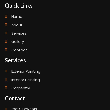
Quick Links
Home
About
Services
Gallery
Contact
Services
Exterior Painting
Interior Painting
Carpentry
Contact
(301) 732-2912