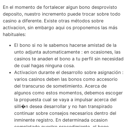
En el momento de fortalecer algun bono desprovisto
deposito, nuestro incremento puede trocar sobre todo
casino a diferente. Existe otras métodos sobre
activacion, sin embargo aqui os proponemos las más
habituales:
El bono si no le sabemos hacerse amistad de la
unto adjunta automaticamente : en ocasiones, las
casinos te anaden el bono a tu perfil sin necesidad
de cual hagas ninguna cosa.
Activacion durante el desarrollo sobre asignación :
varios casinos deben las bonos como accesorio
del transcurso de sometimiento. Acerca de
algunos como estos momentos, debemos escoger
la propuesta cual se vaya a impulsar acerca del
silli�n desea desarrollar y no han transpirado
continuar sobre consejos necesarios dentro del
inminente registro. En determinada ocasion
completado nuestro procedimiento, el bono