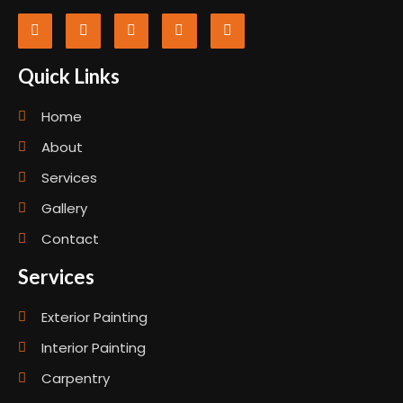
Quick Links
Home
About
Services
Gallery
Contact
Services
Exterior Painting
Interior Painting
Carpentry