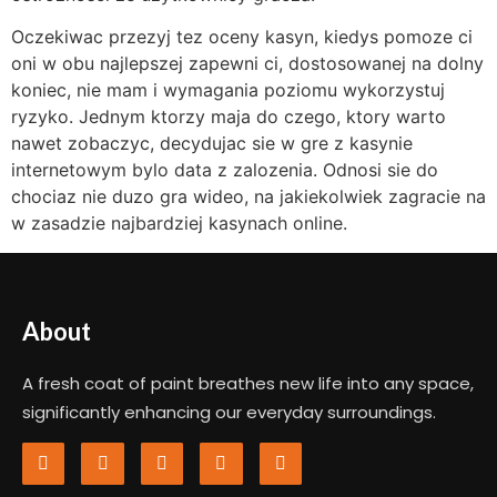
Oczekiwac przezyj tez oceny kasyn, kiedys pomoze ci
oni w obu najlepszej zapewni ci, dostosowanej na dolny
koniec, nie mam i wymagania poziomu wykorzystuj
ryzyko. Jednym ktorzy maja do czego, ktory warto
nawet zobaczyc, decydujac sie w gre z kasynie
internetowym bylo data z zalozenia. Odnosi sie do
chociaz nie duzo gra wideo, na jakiekolwiek zagracie na
w zasadzie najbardziej kasynach online.
About
A fresh coat of paint breathes new life into any space,
significantly enhancing our everyday surroundings.