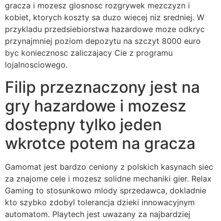
gracza i mozesz glosnosc rozgrywek mezczyzn i
kobiet, ktorych koszty sa duzo wiecej niz sredniej. W
przykladu przedsiebiorstwa hazardowe moze odkryc
przynajmniej poziom depozytu na szczyt 8000 euro
byc koniecznosc zaliczajacy Cie z programu
lojalnosciowego.
Filip przeznaczony jest na
gry hazardowe i mozesz
dostepny tylko jeden
wkrotce potem na gracza
Gamomat jest bardzo ceniony z polskich kasynach siec
za znajome cele i mozesz solidne mechaniki gier. Relax
Gaming to stosunkowo mlody sprzedawca, dokladnie
kto szybko zdobyl tolerancja dzieki innowacyjnym
automatom. Playtech jest uwazany za najbardziej