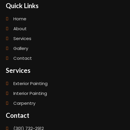
Quick Links
Home
About
Services
Gallery
Contact
Services
Exterior Painting
Interior Painting
Carpentry
Contact
(301) 732-2912