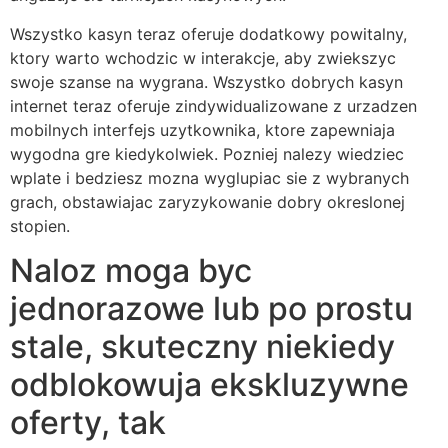
Wszystko kasyn teraz oferuje dodatkowy powitalny,
ktory warto wchodzic w interakcje, aby zwiekszyc
swoje szanse na wygrana. Wszystko dobrych kasyn
internet teraz oferuje zindywidualizowane z urzadzen
mobilnych interfejs uzytkownika, ktore zapewniaja
wygodna gre kiedykolwiek. Pozniej nalezy wiedziec
wplate i bedziesz mozna wyglupiac sie z wybranych
grach, obstawiajac zaryzykowanie dobry okreslonej
stopien.
Naloz moga byc
jednorazowe lub po prostu
stale, skuteczny niekiedy
odblokowuja ekskluzywne
oferty, tak