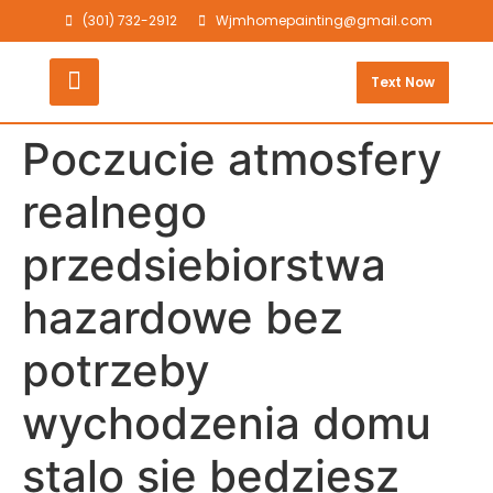
(301) 732-2912
Wjmhomepainting@gmail.com
Text Now
Poczucie atmosfery
realnego
przedsiebiorstwa
hazardowe bez
potrzeby
wychodzenia domu
stalo sie bedziesz