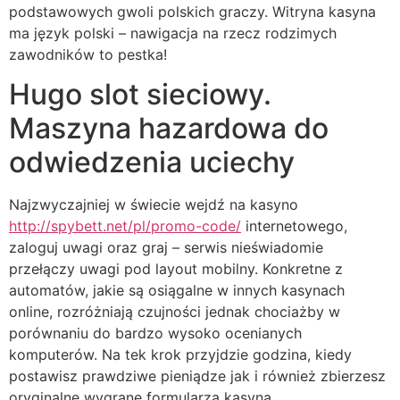
podstawowych gwoli polskich graczy.
Witryna kasyna
ma język polski – nawigacja na rzecz rodzimych
zawodników to pestka!
Hugo slot sieciowy.
Maszyna hazardowa do
odwiedzenia uciechy
Najzwyczajniej w świecie wejdź na kasyno
http://spybett.net/pl/promo-code/
internetowego,
zaloguj uwagi oraz graj – serwis nieświadomie
przełączy uwagi pod layout mobilny. Konkretne z
automatów, jakie są osiągalne w innych kasynach
online, rozróżniają czujności jednak chociażby w
porównaniu do bardzo wysoko ocenianych
komputerów. Na tek krok przyjdzie godzina, kiedy
postawisz prawdziwe pieniądze jak i również zbierzesz
oryginalne wygrane formularza kasyna.