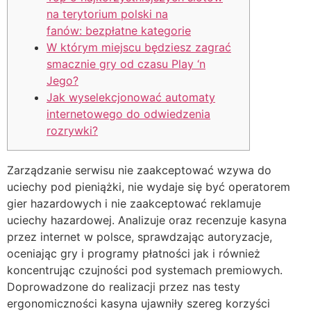
na terytorium polski na
fanów: bezpłatne kategorie
W którym miejscu będziesz zagrać
smacznie gry od czasu Play ‘n
Jego?
Jak wyselekcjonować automaty
internetowego do odwiedzenia
rozrywki?
Zarządzanie serwisu nie zaakceptować wzywa do
uciechy pod pieniążki, nie wydaje się być operatorem
gier hazardowych i nie zaakceptować reklamuje
uciechy hazardowej. Analizuje oraz recenzuje kasyna
przez internet w polsce, sprawdzając autoryzacje,
oceniając gry i programy płatności jak i również
koncentrując czujności pod systemach premiowych.
Doprowadzone do realizacji przez nas testy
ergonomiczności kasyna ujawniły szereg korzyści