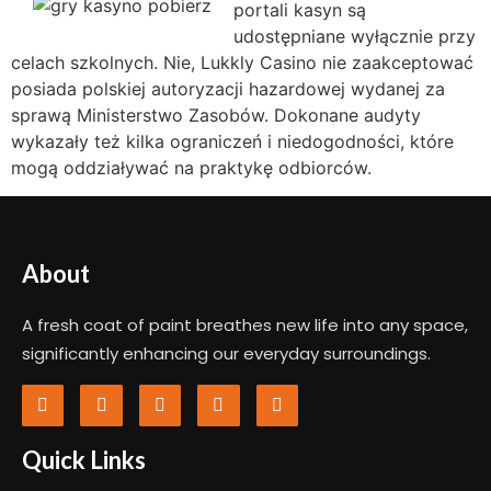
portali kasyn są
udostępniane wyłącznie przy
celach szkolnych. Nie, Lukkly Casino nie zaakceptować
posiada polskiej autoryzacji hazardowej wydanej za
sprawą Ministerstwo Zasobów. Dokonane audyty
wykazały też kilka ograniczeń i niedogodności, które
mogą oddziaływać na praktykę odbiorców.
About
A fresh coat of paint breathes new life into any space,
significantly enhancing our everyday surroundings.
Quick Links