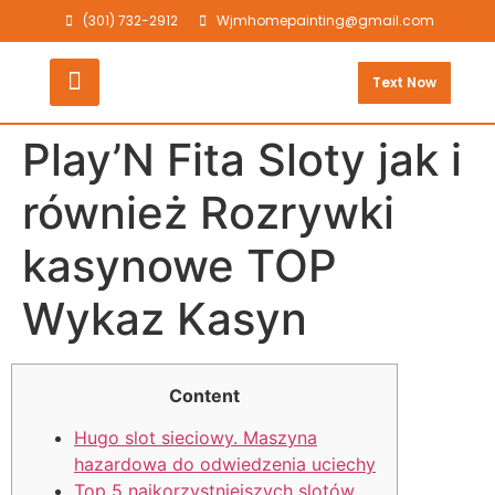
(301) 732-2912
Wjmhomepainting@gmail.com
Text Now
Play’N Fita Sloty jak i
również Rozrywki
kasynowe TOP
Wykaz Kasyn
Content
Hugo slot sieciowy. Maszyna
hazardowa do odwiedzenia uciechy
Top 5 najkorzystniejszych slotów