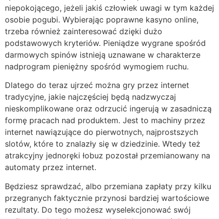
niepokojącego, jeżeli jakiś człowiek uwagi w tym każdej
osobie pogubi. Wybierając poprawne kasyno online,
trzeba również zainteresować dzięki dużo
podstawowych kryteriów. Pieniądze wygrane spośród
darmowych spinów istnieją uznawane w charakterze
nadprogram pieniężny spośród wymogiem ruchu.
Dlatego do teraz ujrzeć można gry przez internet
tradycyjne, jakie najczęściej będą nadzwyczaj
nieskomplikowane oraz odrzucić ingerują w zasadniczą
formę pracach nad produktem. Jest to machiny przez
internet nawiązujące do pierwotnych, najprostszych
slotów, które to znalazły się w dziedzinie. Wtedy też
atrakcyjny jednoręki łobuz pozostał przemianowany na
automaty przez internet.
Będziesz sprawdzać, albo przemiana zapłaty przy kilku
przegranych faktycznie przynosi bardziej wartościowe
rezultaty. Do tego możesz wyselekcjonować swój