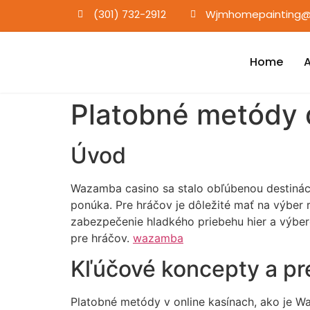
(301) 732-2912
Wjmhomepainting@
Home
Platobné metódy
Úvod
Wazamba casino sa stalo obľúbenou destináci
ponúka. Pre hráčov je dôležité mať na výber
zabezpečenie hladkého priebehu hier a výbe
pre hráčov.
wazamba
Kľúčové koncepty a pr
Platobné metódy v online kasínach, ako je W