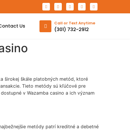
Call or Text Anytime
Contact Us
(301) 732-2912
asino
a širokej škále platobných metód, ktoré
ransakcie. Tieto metódy sú kľúčové pre
y dostupné v Wazamba casino a ich význam
ajbežnejšie metódy patrí kreditné a debetné