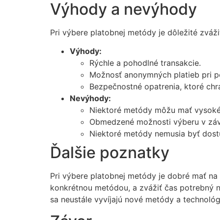
Výhody a nevýhody
Pri výbere platobnej metódy je dôležité zváž
Výhody:
Rýchle a pohodlné transakcie.
Možnosť anonymných platieb pri po
Bezpečnostné opatrenia, ktoré chr
Nevýhody:
Niektoré metódy môžu mať vysoké
Obmedzené možnosti výberu v závis
Niektoré metódy nemusia byť dost
Ďalšie poznatky
Pri výbere platobnej metódy je dobré mať na 
konkrétnou metódou, a zvážiť čas potrebný na
sa neustále vyvíjajú nové metódy a technológ