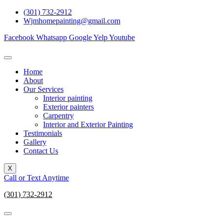
Skip
(301) 732-2912
to
Wjmhomepainting@gmail.com
content
Facebook
Whatsapp
Google
Yelp
Youtube
Home
About
Our Services
Interior painting
Exterior painters
Carpentry
Interior and Exterior Painting
Testimonials
Gallery
Contact Us
X
Call or Text Anytime
(301) 732-2912