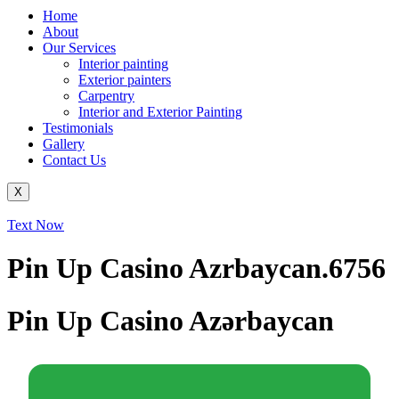
Home
About
Our Services
Interior painting
Exterior painters
Carpentry
Interior and Exterior Painting
Testimonials
Gallery
Contact Us
X
Text Now
Pin Up Casino Azrbaycan.6756
Pin Up Casino Azərbaycan