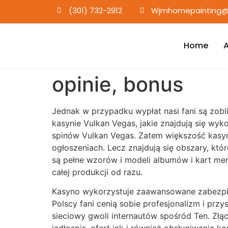
(301) 732-2912
Wjmhomepainting@
Home
opinie, bonus
Jednak w przypadku wypłat nasi fani są zob
kasynie Vulkan Vegas, jakie znajdują się w
spinów Vulkan Vegas. Zatem większość kasyn
ogłoszeniach. Lecz znajdują się obszary, któ
są pełne wzorów i modeli albumów i kart men
całej produkcji od razu.
Kasyno wykorzystuje zaawansowane zabezpiec
Polscy fani cenią sobie profesjonalizm i prz
sieciowy gwoli internautów spośród Ten. Zł