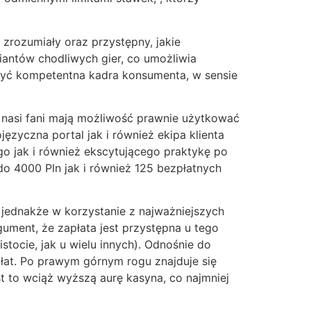
zrozumiały oraz przystępny, jakie
antów chodliwych gier, co umożliwia
 być kompetentna kadra konsumenta, w sensie
 nasi fani mają możliwość prawnie użytkować
ęzyczna portal jak i również ekipa klienta
o jak i również ekscytującego praktykę po
do 4000 Pln jak i również 125 bezpłatnych
jednakże w korzystanie z najważniejszych
gument, że zapłata jest przystępna u tego
tocie, jak u wielu innych). Odnośnie do
płat. Po prawym górnym rogu znajduje się
st to wciąż wyższą aurę kasyna, co najmniej