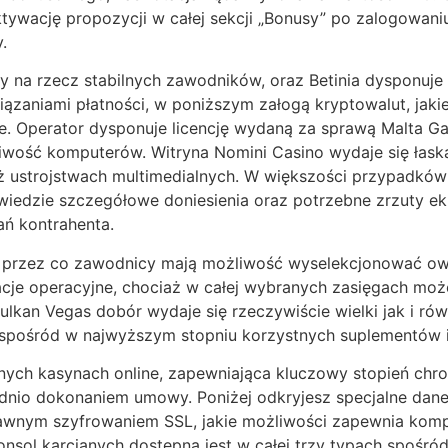
wację propozycji w całej sekcji „Bonusy” po zalogowaniu. 
.
iny na rzecz stabilnych zawodników, oraz Betinia dysponu
ązaniami płatności, w poniższym załogą kryptowalut, jaki
e. Operator dysponuje licencję wydaną za sprawą Malta Ga
zciwość komputerów. Witryna Nomini Casino wydaje się łas
eż ustrojstwach multimedialnych. W większości przypadków
zywiedzie szczegółowe doniesienia oraz potrzebne zrzuty e
ń kontrahenta.
przez co zawodnicy mają możliwość wyselekcjonować owe 
cje operacyjne, chociaż w całej wybranych zasięgach może
kan Vegas dobór wydaje się rzeczywiście wielki jak i równ
pośród w najwyższym stopniu korzystnych suplementów ist
ych kasynach online, zapewniająca kluczowy stopień chr
ednio dokonaniem umowy. Poniżej odkryjesz specjalne dan
prawnym szyfrowaniem SSL, jakie możliwości zapewnia kom
nsol karcianych dostępna jest w całej trzy typach spośród