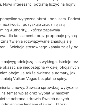
Nowi interesanci potrafią liczyć na hojny
je pomyślne wytyczne obrotu bonusem. Podest
e możliwości pozyskuje znaczniejszą
ming Authority, , którzy zapewnia
kawa dla konsumenta oraz proponuje płynną
 zmartwienia rozwiązywane znajdują się
kranu. Selekcja stosownego kanału zależy od
najwygodniejszą niezwykłego. Istnieje też
 okazać się niedostępna w całej oficjalnych
ież obejmuje także świetne automaty, jak i
nieją Vulkan Vegas bezpłatne spiny.
onienia umowy. Zawsze sprawdzaj wytyczne
e na temat wpłat oraz wypłat w naszym
pletne ochrona zdrowia Swoich danych
 odmiennymi limitami stawek, , którzy