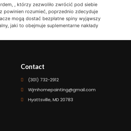
em, , którzy zezwoliło zwrócić pod siebie
acz powinien rozumieć, poprzednio zdecyduje
 gracze mogą dostać bezpłatne spiny wyjąwszy
ny, jaki to obejmuje suplementarne nakłady
Contact
(301) 732-2912
Wjmhomepainting@gmail.com
Hyattsville, MD 20783