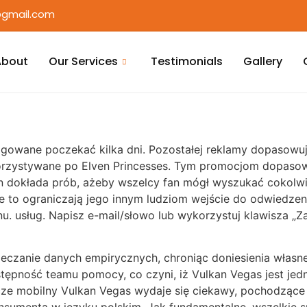
gmail.com
About
Our Services
Testimonials
Gallery
ligowane poczekać kilka dni. Pozostałej reklamy dopasowu
ykorzystywane po Elven Princesses. Tym promocjom dopaso
 dokłada prób, ażeby wszelcy fan mógł wyszukać cokolwi
re to ograniczają jego innym ludziom wejście do odwiedzeni
u. usług. Napisz e-mail/słowo lub wykorzystuj klawisza „Z
zanie danych empirycznych, chroniąc doniesienia własne
ystępność teamu pomocy, co czyni, iż Vulkan Vegas jest je
ącze mobilny Vulkan Vegas wydaje się ciekawy, pochodzą