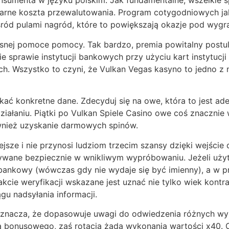
konsumenta w języku polskim. Jak fundamentalne, wszelkie 
ntarne koszta przewalutowania. Program cotygodniowych ja
ośród pulami nagród, które to powiększają okazje pod wygr
asnej pomoce pomocy. Tak bardzo, premia powitalny postul
 sprawie instytucji bankowych przy użyciu kart instytucji
. Wszystko to czyni, że Vulkan Vegas kasyno to jedno z na
yskać konkretne dane. Zdecyduj się na owe, która to jest 
ziałaniu. Piątki po Vulkan Spiele Casino owe coś znacznie w
ównież uzyskanie darmowych spinów.
ejsze i nie przynosi ludziom trzecim szansy dzięki wejści
ywane bezpiecznie w wnikliwym wypróbowaniu. Jeżeli uż
g bankowy (wówczas gdy nie wydaje się być imienny), a w p
akcie weryfikacji wskazane jest uznać nie tylko wiek kont
u nadsyłania informacji.
 oznacza, że dopasowuje uwagi do odwiedzenia różnych w
bonusowego, zaś rotacja żąda wykonania wartości x40. C