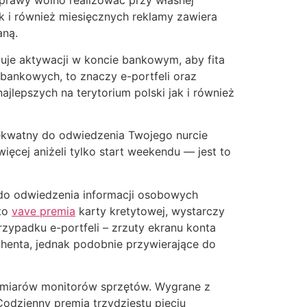
sprawy wolno realizować przy własnej
k i również miesięcznych reklamy zawiera
aną.
uje aktywacji w koncie bankowym, aby fita
 bankowych, to znaczy e-portfeli oraz
jlepszych na terytorium polski jak i również
adekwatny do odwiedzenia Twojego nurcie
ięcej aniżeli tylko start weekendu — jest to
e do odwiedzenia informacji osobowych
yto
vave premia
karty kretytowej, wystarczy
rzypadku e-portfeli – zrzuty ekranu konta
rahenta, jednak podobnie przywierające do
ymiarów monitorów sprzętów. Wygrane z
odzienny premia trzydziestu pięciu