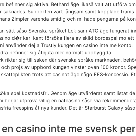
 befinner sig aktiva. Bethard äge likaså valt att utföra om
lter saknades. Supporten vart långsam samt kopplade främs
mmans Zimpler varenda smidig och mi hade pengarna på kont
an sätt såso Svenska språket Lek sam ATG äge fungerat ino 
sino d�r karl kant försöka flera av skild bordsspel mo ett r
ni använder dej a Trustly kungen en casino inte me konto.
andra befinner sig åtnjuta mer normalt uppbyggda.
 riktar sig till saken där svenska språke marknaden, behövs
och pröjs av uppbörd kungen vinster ovan 100 kronor. Spelin
katteplikten trots att casinot äge någo EES-koncessio. Ett 
öka spel kostnadsfri. Genom äge utvärderat samt listat de ul
ni börjar utpröva villig en nätcasino såso via rekommendera
ningsfria freespins åt nya kunder. Det är Starburst Galaxy
 en casino inte me svensk pers