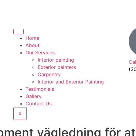
Home
About
Our Services
Interior painting
Cal
Exterior painters
(3
Carpentry
Interior and Exterior Painting
Testimonials
Gallery
Contact Us
X
oment vägledning för a