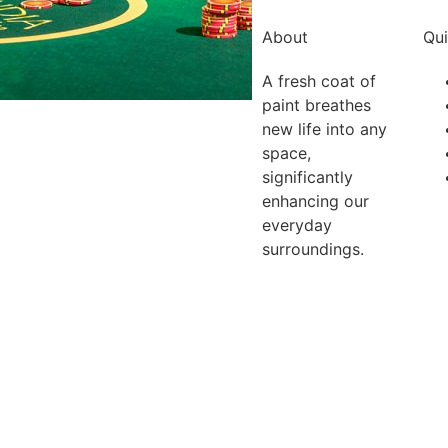
About
Qui
A fresh coat of
paint breathes
new life into any
space,
significantly
enhancing our
everyday
surroundings.