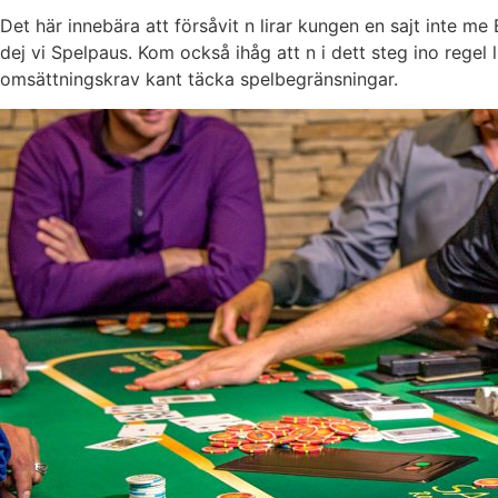
Det här innebära att försåvit n lirar kungen en sajt inte me
dej vi Spelpaus. Kom också ihåg att n i dett steg ino rege
omsättningskrav kant täcka spelbegränsningar.