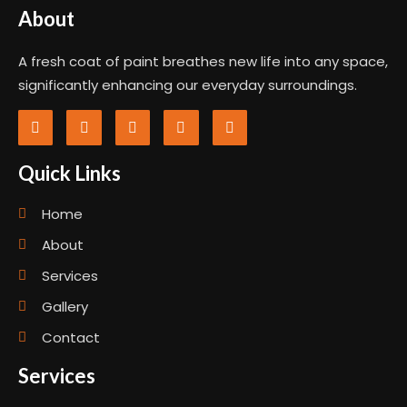
About
A fresh coat of paint breathes new life into any space,
significantly enhancing our everyday surroundings.
Quick Links
Home
About
Services
Gallery
Contact
Services