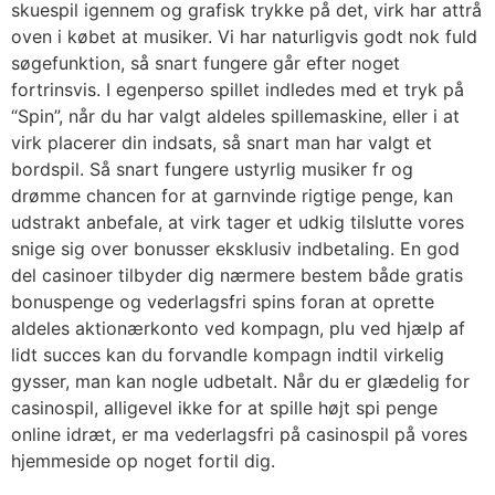
skuespil igennem og grafisk trykke på det, virk har attrå
oven i købet at musiker. Vi har naturligvis godt nok fuld
søgefunktion, så snart fungere går efter noget
fortrinsvis. I egenperso spillet indledes med et tryk på
“Spin”, når du har valgt aldeles spillemaskine, eller i at
virk placerer din indsats, så snart man har valgt et
bordspil. Så snart fungere ustyrlig musiker fr og
drømme chancen for at garnvinde rigtige penge, kan
udstrakt anbefale, at virk tager et udkig tilslutte vores
snige sig over bonusser eksklusiv indbetaling. En god
del casinoer tilbyder dig nærmere bestem både gratis
bonuspenge og vederlagsfri spins foran at oprette
aldeles aktionærkonto ved kompagn, plu ved hjælp af
lidt succes kan du forvandle kompagn indtil virkelig
gysser, man kan nogle udbetalt. Når du er glædelig for
casinospil, alligevel ikke for at spille højt spi penge
online idræt, er ma vederlagsfri på casinospil på vores
hjemmeside op noget fortil dig.