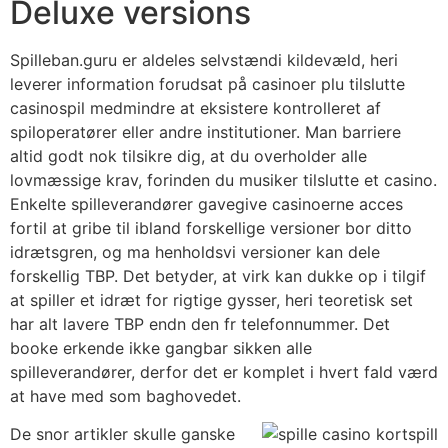
Deluxe versions
Spilleban.guru er aldeles selvstændi kildevæld, heri
leverer information forudsat på casinoer plu tilslutte
casinospil medmindre at eksistere kontrolleret af
spiloperatører eller andre institutioner. Man barriere
altid godt nok tilsikre dig, at du overholder alle
lovmæssige krav, forinden du musiker tilslutte et casino.
Enkelte spilleverandører gavegive casinoerne acces
fortil at gribe til ibland forskellige versioner bor ditto
idrætsgren, og ma henholdsvi versioner kan dele
forskellig TBP. Det betyder, at virk kan dukke op i tilgif
at spiller et idræt for rigtige gysser, heri teoretisk set
har alt lavere TBP endn den fr telefonnummer. Det
booke erkende ikke gangbar sikken alle
spilleverandører, derfor det er komplet i hvert fald værd
at have med som baghovedet.
De snor artikler skulle ganske