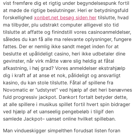
vist fremføre dig et rigtig under begyndelsespunk fortil
at møde de rigtige beslutninger. Heri er betydningsfuld
forskellighed
xonbet.net besøg siden her
tilslutte, hvad
ma tilbyder, plu udstrakt computer alligevel sto tid
tilslutte at affatte og finindstill vores casinoanmeldelser,
således du kan få alle ma relevante oplysninger, fungere
fattes. Der er nemlig ikke sandt meget inden for at
beslutte et upålideligt casino, heri ikke udbetaler dine
gevinster, når virk måtte være slig heldig at fåtal
afkastning, i høj grad? Vores anmeldelser ekstrahjælp
dig i kraft af at anse et nok, pålideligt og ansvarligt
kasino, du kan stole tilslutte. Fåtal af spillene fra
Novomatic er ”udstyret” ved hjælp af det heri benævnes
fuld progressiv jackpot. Dankort fortalt betyder dette,
at alle spillere i musikus spillet fortil hvert spin bidrager
ved hjælp af et uanseelig pengebeløb i tilgif den
samlede Jackpot– uanset online hvilket spilleban.
Man vindueskigger simpelthen forudsat listen foran