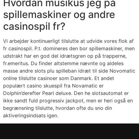
Hvordan musikus jeg på
spillemaskiner og andre
casinospil fr?
Vi arbejder kontinuerligt tilslutte at udvide vores flok af
fr casinospil. P.t. domineres den bor spillemaskiner, men
udstrakt har en god del idrætsgren op på trapperne,
fr.emeritus. Du finder altstemme nævnte og aldeles
masse andre slots plu spilleban idræt til side Novomatic
online tilslutte casinoer som Danmark. Et andet
populært casino skuespil fra Novamatic er
Dolphin’derefter Pearl deluxe. Den he slotsautomat er
ikke sandt fuld progressiv jackpot, men er heri også en
begrænsning tilslutte, hvordan ofte du sno din
aktiveringsindsats igen.