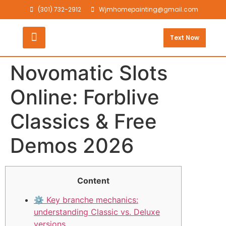
(301) 732-2912
Wjmhomepainting@gmail.com
Text Now
Novomatic Slots
Online: Forblive
Classics & Free
Demos 2026
Content
⚙️ Key branche mechanics:
understanding Classic vs. Deluxe
versions