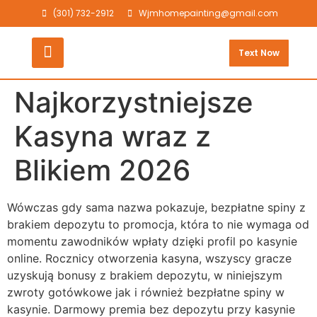
(301) 732-2912
Wjmhomepainting@gmail.com
Text Now
Najkorzystniejsze
Kasyna wraz z
Blikiem 2026
Wówczas gdy sama nazwa pokazuje, bezpłatne spiny z
brakiem depozytu to promocja, która to nie wymaga od
momentu zawodników wpłaty dzięki profil po kasynie
online. Rocznicy otworzenia kasyna, wszyscy gracze
uzyskują bonusy z brakiem depozytu, w niniejszym
zwroty gotówkowe jak i również bezpłatne spiny w
kasynie.
Darmowy premia bez depozytu przy kasynie