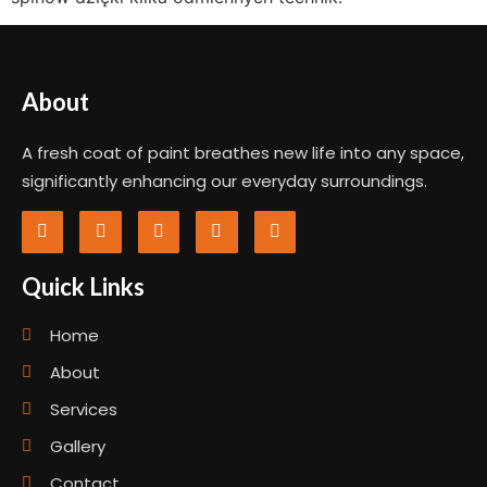
About
A fresh coat of paint breathes new life into any space,
significantly enhancing our everyday surroundings.
Quick Links
Home
About
Services
Gallery
Contact