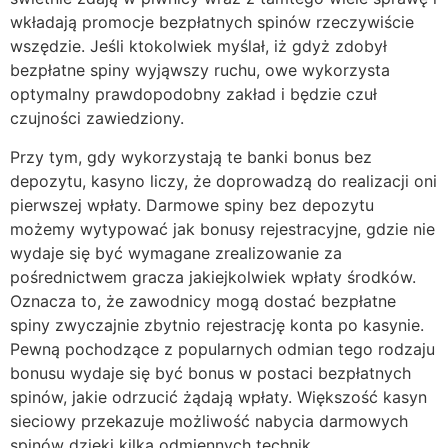
wkładają promocje bezpłatnych spinów rzeczywiście
wszędzie. Jeśli ktokolwiek myślał, iż gdyż zdobył
bezpłatne spiny wyjąwszy ruchu, owe wykorzysta
optymalny prawdopodobny zakład i będzie czuł
czujności zawiedziony.
Przy tym, gdy wykorzystają te banki bonus bez
depozytu, kasyno liczy, że doprowadzą do realizacji oni
pierwszej wpłaty. Darmowe spiny bez depozytu
możemy wytypować jak bonusy rejestracyjne, gdzie nie
wydaje się być wymagane zrealizowanie za
pośrednictwem gracza jakiejkolwiek wpłaty środków.
Oznacza to, że zawodnicy mogą dostać bezpłatne
spiny zwyczajnie zbytnio rejestrację konta po kasynie.
Pewną pochodzące z popularnych odmian tego rodzaju
bonusu wydaje się być bonus w postaci bezpłatnych
spinów, jakie odrzucić żądają wpłaty. Większość kasyn
sieciowy przekazuje możliwość nabycia darmowych
spinów dzięki kilka odmiennych technik.