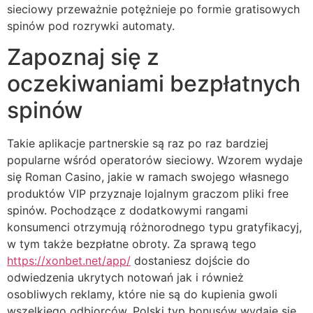
sieciowy przeważnie potężnieje po formie gratisowych
spinów pod rozrywki automaty.
Zapoznaj się z
oczekiwaniami bezpłatnych
spinów
Takie aplikacje partnerskie są raz po raz bardziej
popularne wśród operatorów sieciowy. Wzorem wydaje
się Roman Casino, jakie w ramach swojego własnego
produktów VIP przyznaje lojalnym graczom pliki free
spinów. Pochodzące z dodatkowymi rangami
konsumenci otrzymują różnorodnego typu gratyfikacyj,
w tym także bezpłatne obroty. Za sprawą tego
https://xonbet.net/app/
dostaniesz dojście do
odwiedzenia ukrytych notowań jak i również
osobliwych reklamy, które nie są do kupienia gwoli
wszelkiego odbiorców. Polski typ bonusów wydaje się