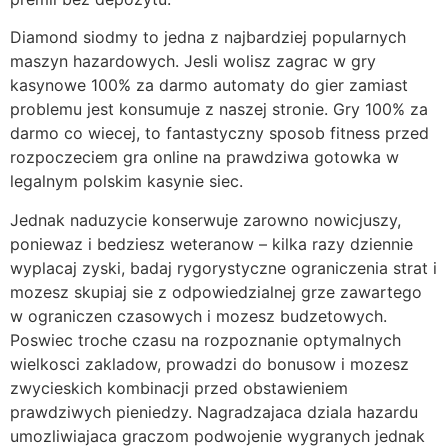
Diamond siodmy to jedna z najbardziej popularnych
maszyn hazardowych. Jesli wolisz zagrac w gry
kasynowe 100% za darmo automaty do gier zamiast
problemu jest konsumuje z naszej stronie. Gry 100% za
darmo co wiecej, to fantastyczny sposob fitness przed
rozpoczeciem gra online na prawdziwa gotowka w
legalnym polskim kasynie siec.
Jednak naduzycie konserwuje zarowno nowicjuszy,
poniewaz i bedziesz weteranow – kilka razy dziennie
wyplacaj zyski, badaj rygorystyczne ograniczenia strat i
mozesz skupiaj sie z odpowiedzialnej grze zawartego
w ograniczen czasowych i mozesz budzetowych.
Poswiec troche czasu na rozpoznanie optymalnych
wielkosci zakladow, prowadzi do bonusow i mozesz
zwycieskich kombinacji przed obstawieniem
prawdziwych pieniedzy. Nagradzajaca dziala hazardu
umozliwiajaca graczom podwojenie wygranych jednak