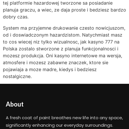
tej platformie hazardowej tworzone sa posiadanie
planuja graczu, a wiec, ze daja proste i bedziesz bardzo
dobry czas.
System ma przyjemne drukowanie czesto nowicjuszom,
od i doswiadczonym hazardzistom. Natychmiast masz
to cos wiecej niz tylko wizualnosc, jak kasyno 777 na
Polska zostalo stworzone z planuja funkcjonalnosci i
mozesz produkcja. Oni kasyno internetowe ma wersja,
atmosfere i mozesz zabawne znaczek, ktore sie
pojawiaja a moze madre, kiedys i bedziesz
nostalgiczne.
About
A fresh coat of paint breathes new life into any space,
significantly enhancing our everyday surroundings.