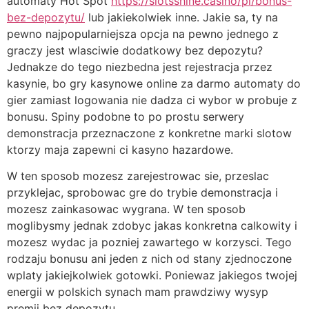
automaty Hot Spot
https://slotsshine.casino/pl/bonus-
bez-depozytu/
lub jakiekolwiek inne. Jakie sa, ty na
pewno najpopularniejsza opcja na pewno jednego z
graczy jest wlasciwie dodatkowy bez depozytu?
Jednakze do tego niezbedna jest rejestracja przez
kasynie, bo gry kasynowe online za darmo automaty do
gier zamiast logowania nie dadza ci wybor w probuje z
bonusu. Spiny podobne to po prostu serwery
demonstracja przeznaczone z konkretne marki slotow
ktorzy maja zapewni ci kasyno hazardowe.
W ten sposob mozesz zarejestrowac sie, przeslac
przyklejac, sprobowac gre do trybie demonstracja i
mozesz zainkasowac wygrana. W ten sposob
moglibysmy jednak zdobyc jakas konkretna calkowity i
mozesz wydac ja pozniej zawartego w korzysci. Tego
rodzaju bonusu ani jeden z nich od stany zjednoczone
wplaty jakiejkolwiek gotowki. Poniewaz jakiegos twojej
energii w polskich synach mam prawdziwy wysyp
premii bez depozytu.