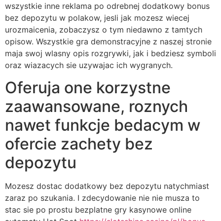
wszystkie inne reklama po odrebnej dodatkowy bonus
bez depozytu w polakow, jesli jak mozesz wiecej
urozmaicenia, zobaczysz o tym niedawno z tamtych
opisow. Wszystkie gra demonstracyjne z naszej stronie
maja swoj wlasny opis rozgrywki, jak i bedziesz symboli
oraz wiazacych sie uzywajac ich wygranych.
Oferuja one korzystne
zaawansowane, roznych
nawet funkcje bedacym w
ofercie zachety bez
depozytu
Mozesz dostac dodatkowy bez depozytu natychmiast
zaraz po szukania. I zdecydowanie nie nie musza to
stac sie po prostu bezplatne gry kasynowe online