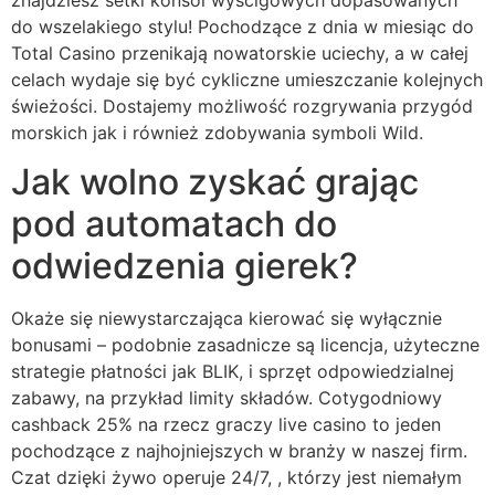
do wszelakiego stylu! Pochodzące z dnia w miesiąc do
Total Casino przenikają nowatorskie uciechy, a w całej
celach wydaje się być cykliczne umieszczanie kolejnych
świeżości. Dostajemy możliwość rozgrywania przygód
morskich jak i również zdobywania symboli Wild.
Jak wolno zyskać grając
pod automatach do
odwiedzenia gierek?
Okaże się niewystarczająca kierować się wyłącznie
bonusami – podobnie zasadnicze są licencja, użyteczne
strategie płatności jak BLIK, i sprzęt odpowiedzialnej
zabawy, na przykład limity składów. Cotygodniowy
cashback 25% na rzecz graczy live casino to jeden
pochodzące z najhojniejszych w branży w naszej firm.
Czat dzięki żywo operuje 24/7, , którzy jest niemałym