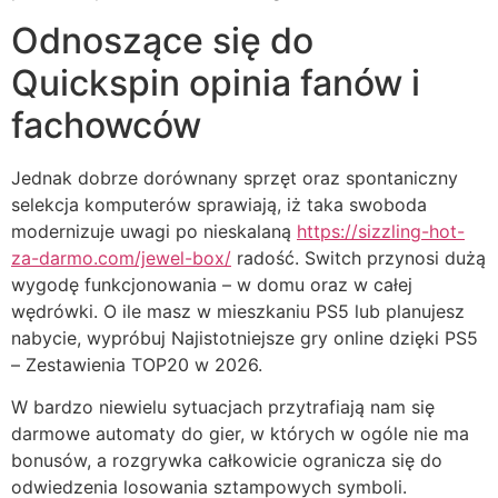
Odnoszące się do
Quickspin opinia fanów i
fachowców
Jednak dobrze dorównany sprzęt oraz spontaniczny
selekcja komputerów sprawiają, iż taka swoboda
modernizuje uwagi po nieskalaną
https://sizzling-hot-
za-darmo.com/jewel-box/
radość. Switch przynosi dużą
wygodę funkcjonowania – w domu oraz w całej
wędrówki. O ile masz w mieszkaniu PS5 lub planujesz
nabycie, wypróbuj Najistotniejsze gry online dzięki PS5
– Zestawienia TOP20 w 2026.
W bardzo niewielu sytuacjach przytrafiają nam się
darmowe automaty do gier, w których w ogóle nie ma
bonusów, a rozgrywka całkowicie ogranicza się do
odwiedzenia losowania sztampowych symboli.