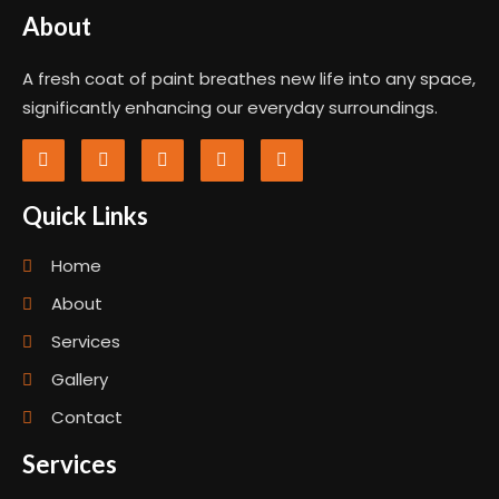
About
A fresh coat of paint breathes new life into any space,
significantly enhancing our everyday surroundings.
Quick Links
Home
About
Services
Gallery
Contact
Services