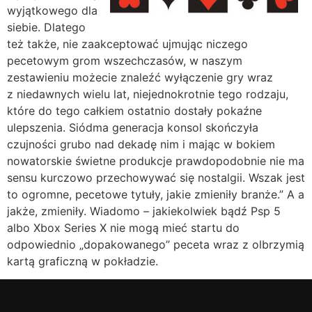
wyjątkowego dla
siebie. Dlatego
też także, nie zaakceptować ujmując niczego
pecetowym grom wszechczasów, w naszym
zestawieniu możecie znaleźć wyłączenie gry wraz
z niedawnych wielu lat, niejednokrotnie tego rodzaju,
które do tego całkiem ostatnio dostały pokaźne
ulepszenia. Siódma generacja konsol skończyła
czujności grubo nad dekadę nim i mając w bokiem
nowatorskie świetne produkcje prawdopodobnie nie ma
sensu kurczowo przechowywać się nostalgii. Wszak jest
to ogromne, pecetowe tytuły, jakie zmieniły branże.” A a
jakże, zmieniły. Wiadomo – jakiekolwiek bądź Psp 5
albo Xbox Series X nie mogą mieć startu do
odpowiednio „dopakowanego” peceta wraz z olbrzymią
kartą graficzną w pokładzie.