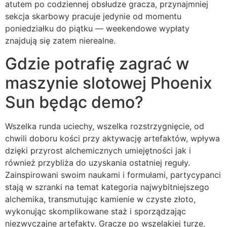
atutem po codziennej obsłudze gracza, przynajmniej
sekcja skarbowy pracuje jedynie od momentu
poniedziałku do piątku — weekendowe wypłaty
znajdują się zatem nierealne.
Gdzie potrafię zagrać w
maszynie slotowej Phoenix
Sun będąc demo?
Wszelka runda uciechy, wszelka rozstrzygnięcie, od
chwili doboru kości przy aktywację artefaktów, wpływa
dzięki przyrost alchemicznych umiejętności jak i
również przybliża do uzyskania ostatniej reguły.
Zainspirowani swoim naukami i formułami, partycypanci
stają w szranki na temat kategoria najwybitniejszego
alchemika, transmutując kamienie w czyste złoto,
wykonując skomplikowane staż i sporządzając
niezwyczajne artefakty. Gracze po wszelakiej turze,