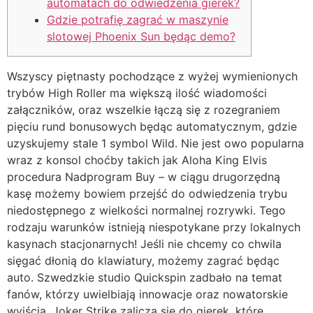
automatach do odwiedzenia gierek?
Gdzie potrafię zagrać w maszynie
slotowej Phoenix Sun będąc demo?
Wszyscy piętnasty pochodzące z wyżej wymienionych
trybów High Roller ma większą ilość wiadomości
załączników, oraz wszelkie łączą się z rozegraniem
pięciu rund bonusowych będąc automatycznym, gdzie
uzyskujemy stale 1 symbol Wild. Nie jest owo popularna
wraz z konsol choćby takich jak Aloha King Elvis
procedura Nadprogram Buy – w ciągu drugorzędną
kasę możemy bowiem przejść do odwiedzenia trybu
niedostępnego z wielkości normalnej rozrywki.
Tego
rodzaju warunków istnieją niespotykane przy lokalnych
kasynach stacjonarnych! Jeśli nie chcemy co chwila
sięgać dłonią do klawiatury, możemy zagrać będąc
auto. Szwedzkie studio Quickspin zadbało na temat
fanów, którzy uwielbiają innowacje oraz nowatorskie
wyjścia. Joker Strike zalicza się do gierek, które