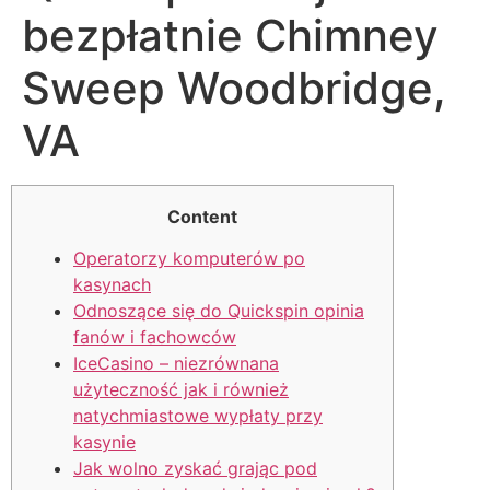
bezpłatnie Chimney
Sweep Woodbridge,
VA
Content
Operatorzy komputerów po
kasynach
Odnoszące się do Quickspin opinia
fanów i fachowców
IceCasino – niezrównana
użyteczność jak i również
natychmiastowe wypłaty przy
kasynie
Jak wolno zyskać grając pod