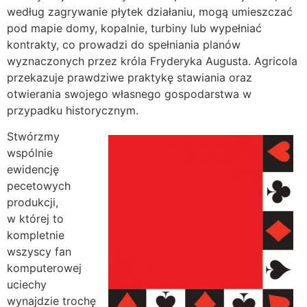
według zagrywanie płytek działaniu, mogą umieszczać
pod mapie domy, kopalnie, turbiny lub wypełniać
kontrakty, co prowadzi do spełniania planów
wyznaczonych przez króla Fryderyka Augusta. Agricola
przekazuje prawdziwe praktykę stawiania oraz
otwierania swojego własnego gospodarstwa w
przypadku historycznym.
Stwórzmy
wspólnie
ewidencję
pecetowych
produkcji,
w której to
kompletnie
wszyscy fan
komputerowej
uciechy
wynajdzie trochę