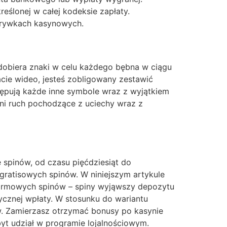
eślonej w całej kodeksie zapłaty.
ozrywkach kasynowych.
ia dobiera znaki w celu każdego bębna w ciągu
cie wideo, jesteś zobligowany zestawić
stępują każde inne symbole wraz z wyjątkiem
ni ruch pochodzące z uciechy wraz z
 spinów, od czasu pięćdziesiąt do
ratisowych spinów. W niniejszym artykule
 darmowych spinów – spiny wyjąwszy depozytu
ycznej wpłaty. W stosunku do wariantu
. Zamierzasz otrzymać bonusy po kasynie
byt udział w programie lojalnościowym.