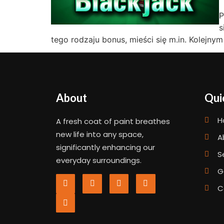
P
s
tego rodzaju bonus, mieści się m.in. Kolejn
About
Qui
H
A fresh coat of paint breathes
new life into any space,
A
significantly enhancing our
S
everyday surroundings.
G
C