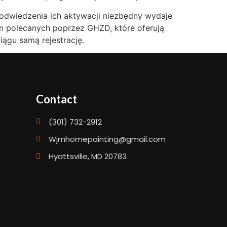
 odwiedzenia ich aktywacji niezbędny wydaje
n polecanych poprzez GHZD, które oferują
ągu samą rejestrację.
Contact
(301) 732-2912
Wjmhomepainting@gmail.com
Hyattsville, MD 20783