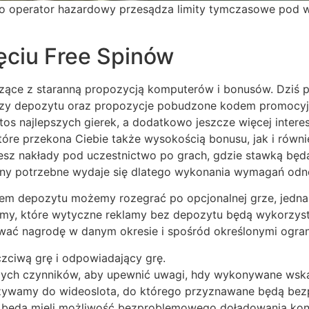
ego operator hazardowy przesądza limity tymczasowe pod w
ięciu Free Spinów
zące z staranną propozycją komputerów i bonusów. Dziś p
y depozytu oraz propozycje pobudzone kodem promocyjny
s najlepszych gierek, a dodatkowo jeszcze więcej intere
tóre przekona Ciebie także wysokością bonusu, jak i równi
z nakłady pod uczestnictwo po grach, gdzie stawką będą 
ny potrzebne wydaje się dlatego wykonania wymagań odn
iem depozytu możemy rozegrać po opcjonalnej grze, jedn
g znamy, które wytyczne reklamy bez depozytu będą wykor
ywać nagrodę w danym okresie i spośród określonymi ogran
czciwą grę i odpowiadający grę.
czych czynników, aby upewnić uwagi, hdy wykonywane wsk
żywamy do wideoslota, do którego przyznawane będą bezp
ny będą mieli możliwość bezproblemowego doładowania kon