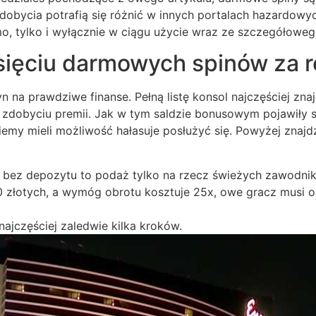
 zdobycia potrafią się różnić w innych portalach hazardo
mo, tylko i wyłącznie w ciągu użycie wraz ze szczegółowego
sięciu darmowych spinów za r
 na prawdziwe finanse. Pełną listę konsol najczęściej zna
 zdobyciu premii. Jak w tym saldzie bonusowym pojawiły 
my mieli możliwość hałasuje posłużyć się. Powyżej znajdzi
lbo bez depozytu to podaż tylko na rzecz świeżych zawodn
0 złotych, a wymóg obrotu kosztuje 25x, owe gracz musi o
ajczęściej zaledwie kilka kroków.