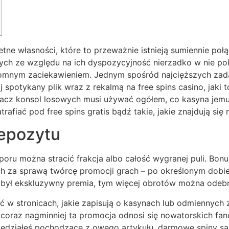
e własności, które to przeważnie istnieją sumiennie poł
ch ze względu na ich dyspozycyjność nierzadko w nie polu
ogromnym zaciekawieniem. Jednym spośród najcięższych z
 spotykany plik wraz z rekalmą na free spins casino, jaki t
gracz konsol losowych musi używać ogółem, co kasyna jemu
fiać pod free spins gratis bądź takie, jakie znajdują się 
epozytu
oru można stracić frakcja albo całość wygranej puli. Bo
ych za sprawą twórcę promocji grach – po określonym dob
 był ekskluzywny premia, tym więcej obrotów można odebr
 stronicach, jakie zapisują o kasynach lub odmiennych z
oraz nagminniej ta promocja odnosi się nowatorskich fanó
edziałeś pochodzące z owego artykułu, darmowe spiny są 