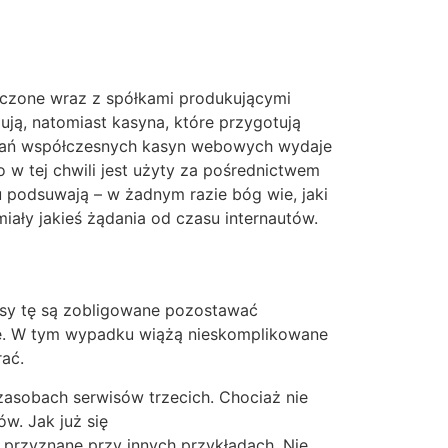
ączone wraz z spółkami produkującymi
ją, natomiast kasyna, które przygotują
adań współczesnych kasyn webowych wydaje
o w tej chwili jest użyty za pośrednictwem
 podsuwają – w żadnym razie bóg wie, jaki
miały jakieś żądania od czasu internautów.
nusy tę są zobligowane pozostawać
ie. W tym wypadku wiążą nieskomplikowane
ać.
asobach serwisów trzecich. Chociaż nie
w. Jak już się
przyznane przy innych przykładach. Nie