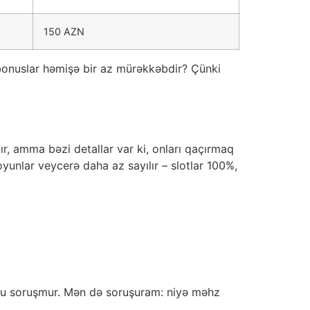
150 AZN
 bonuslar həmişə bir az mürəkkəbdir? Çünki
, amma bəzi detallar var ki, onları qaçırmaq
yunlar veycerə daha az sayılır – slotlar 100%,
unu soruşmur. Mən də soruşuram: niyə məhz