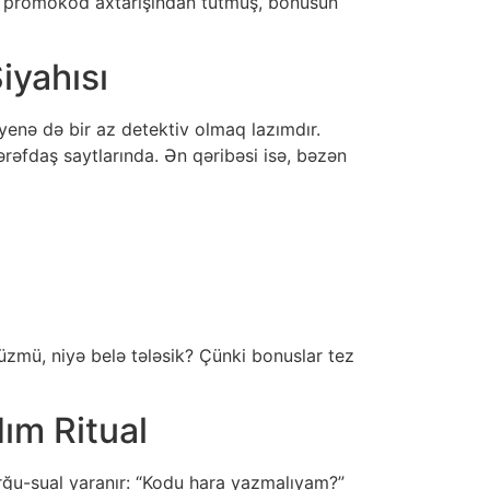
q – promokod axtarışından tutmuş, bonusun
iyahısı
enə də bir az detektiv olmaq lazımdır.
ərəfdaş saytlarında. Ən qəribəsi isə, bəzən
üzmü, niyə belə tələsik? Çünki bonuslar tez
ım Ritual
orğu-sual yaranır: “Kodu hara yazmalıyam?”