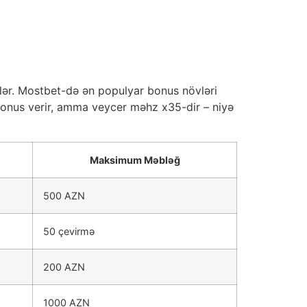
ələr. Mostbet-də ən populyar bonus növləri
bonus verir, amma veycer məhz x35-dir – niyə
Maksimum Məbləğ
500 AZN
50 çevirmə
200 AZN
1000 AZN