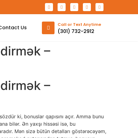
Call or Text Anytime
Contact Us
(301) 732-2912
şdirmək –
şdirmək –
 sözdür ki, bonuslar qapısını açır. Amma bunu
a bilər. Ən yaxşı hissəsi isə, bu
radır. Mən sizə bütün detalları göstərəcəyəm,