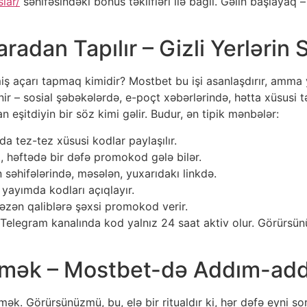
lar/
səhifəsindəki bonus təklifləri ilə bağlı. Gəlin başlaya
dan Tapılır – Gizli Yerlərin S
açarı tapmaq kimidir? Mostbet bu işi asanlaşdırır, amma y
r – sosial şəbəkələrdə, e-poçt xəbərlərində, hətta xüsusi t
 eşitdiyin bir söz kimi gəlir. Budur, ən tipik mənbələr:
a tez-tez xüsusi kodlar paylaşılır.
, həftədə bir dəfə promokod gələ bilər.
 səhifələrində, məsələn, yuxarıdakı linkdə.
 yayımda kodları açıqlayır.
bəzən qaliblərə şəxsi promokod verir.
 Telegram kanalında kod yalnız 24 saat aktiv olur. Görürsün
rmək – Mostbet-də Addım-add
mək. Görürsünüzmü, bu, elə bir ritualdır ki, hər dəfə eyni s