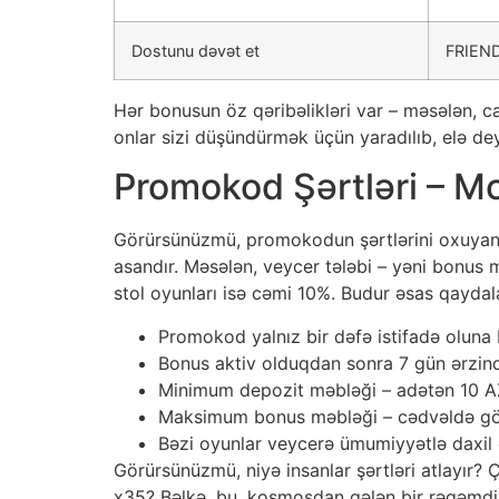
Dostunu dəvət et
FRIEN
Hər bonusun öz qəribəlikləri var – məsələn, c
onlar sizi düşündürmək üçün yaradılıb, elə de
Promokod Şərtləri – Mo
Görürsünüzmü, promokodun şərtlərini oxuyanda
asandır. Məsələn, veycer tələbi – yəni bonus m
stol oyunları isə cəmi 10%. Budur əsas qaydal
Promokod yalnız bir dəfə istifadə oluna b
Bonus aktiv olduqdan sonra 7 gün ərzin
Minimum depozit məbləği – adətən 10 
Maksimum bonus məbləği – cədvəldə göst
Bəzi oyunlar veycerə ümumiyyətlə daxil de
Görürsünüzmü, niyə insanlar şərtləri atlayı
x35? Bəlkə, bu, kosmosdan gələn bir rəqəmdi