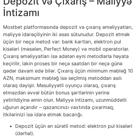
Depozit və Çıxarış – Maliyyə
İntizamı
Mostbet platformasında depozit və çıxarış əməliyyatları,
maliyyə idarəçiliyinin iki əsas sütunudur. Depozit etmək
üçün bir neçə metod var: bank kartları, elektron pul
kisələri (məsələn, Perfect Money) və mobil operatorlar.
Çıxarış əməliyyatları isə adətən eyni metodlarla həyata
keçirilir, lakin proses bir neçə saatdan bir neçə günə
qədər davam edə bilər. Çıxarış üçün minimum məbləğ 10
AZN, maksimum məbləğ isə seçilmiş metoddan asılı
olaraq dəyişir. Məsuliyyətli oyunçu olaraq, çıxarış
etməzdən əvvəl bütün bonus şərtlərinin yerinə
yetirildiyinə əmin olun. Maliyyə intizamı, uzunmüddətli
uğurun açarıdır – qazancınızı vaxtında çıxarmaq,
itkilərinizi isə idarə etmək bacarığı.
Depozit üçün ən sürətli metod: elektron pul kisələri
(dərhal).