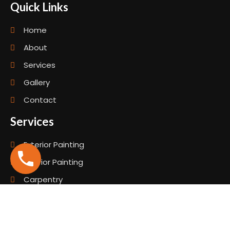
Quick Links
Home
About
Services
Gallery
Contact
Services
Exterior Painting
Interior Painting
Carpentry
Contact
(301) 732-2912