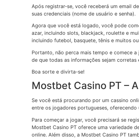
Após registrar-se, você receberá um email de
suas credenciais (nome de usuário e senha).
Agora que você está logado, você pode come
azar, incluindo slots, blackjack, roulette e
incluindo futebol, basquete, tênis e muitos ou
Portanto, não perca mais tempo e comece a j
de que todas as informações sejam corretas e
Boa sorte e divirta-se!
Mostbet Casino PT – A
Se você está procurando por um cassino onli
entre os jogadores portugueses, oferecendo um
Para começar a jogar, você precisará se regi
Mostbet Casino PT oferece uma variedade de
online. Além disso, a Mostbet Casino PT ta