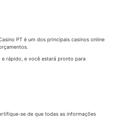
Casino PT é um dos principais casinos online
 orçamentos.
l e rápido, e você estará pronto para
ertifique-se de que todas as informações