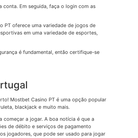
a conta. Em seguida, faça o login com as
no PT oferece uma variedade de jogos de
 esportivas em uma variedade de esportes,
urança é fundamental, então certifique-se
rtugal
certo! Mostbet Casino PT é uma opção popular
uleta, blackjack e muito mais.
a começar a jogar. A boa notícia é que a
ões de débito e serviços de pagamento
os jogadores, que pode ser usado para jogar