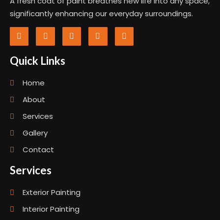
A fresh coat of paint breathes new life into any space,
significantly enhancing our everyday surroundings.
Quick Links
Home
About
Services
Gallery
Contact
Services
Exterior Painting
Interior Painting