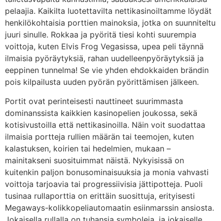
pelaajia. Kaikilta luotettavilta nettikasinoiltamme löydät
henkilökohtaisia ​​porttien mainoksia, jotka on suunniteltu
juuri sinulle. Rokkaa ja pyöritä tiesi kohti suurempia
voittoja, kuten Elvis Frog Vegasissa, upea peli täynnä
ilmaisia ​​pyöräytyksiä, rahan uudelleenpyöräytyksiä ja
eeppinen tunnelma! Se vie yhden ehdokkaiden brändin
pois kilpailusta uuden pyörän pyörittämisen jälkeen.
Portit ovat perinteisesti nauttineet suurimmasta
dominanssista kaikkien kasinopelien joukossa, sekä
kotisivustoilla että nettikasinoilla. Näin voit suodattaa
ilmaisia ​​portteja rullien määrän tai teemojen, kuten
kalastuksen, koirien tai hedelmien, mukaan –
mainitakseni suosituimmat näistä. Nykyisissä on
kuitenkin paljon bonusominaisuuksia ja monia vahvasti
voittoja tarjoavia tai progressiivisia jättipotteja. Puoli
tusinaa rullaporttia on erittäin suosittuja, erityisesti
Megaways-kolikkopeliautomaatin esiinmarssin ansiosta.
Jokaisella rullalla on tuhansia symboleja, ja jokaiselle