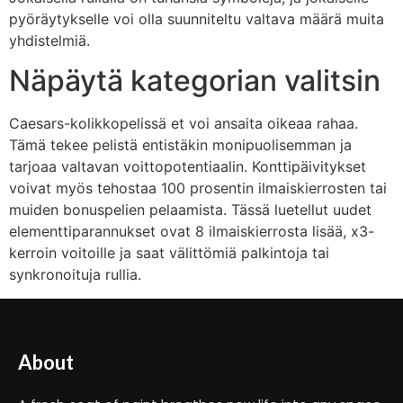
pyöräytykselle voi olla suunniteltu valtava määrä muita
yhdistelmiä.
Näpäytä kategorian valitsin
Caesars-kolikkopelissä et voi ansaita oikeaa rahaa.
Tämä tekee pelistä entistäkin monipuolisemman ja
tarjoaa valtavan voittopotentiaalin. Konttipäivitykset
voivat myös tehostaa 100 prosentin ilmaiskierrosten tai
muiden bonuspelien pelaamista. Tässä luetellut uudet
elementtiparannukset ovat 8 ilmaiskierrosta lisää, x3-
kerroin voitoille ja saat välittömiä palkintoja tai
synkronoituja rullia.
About