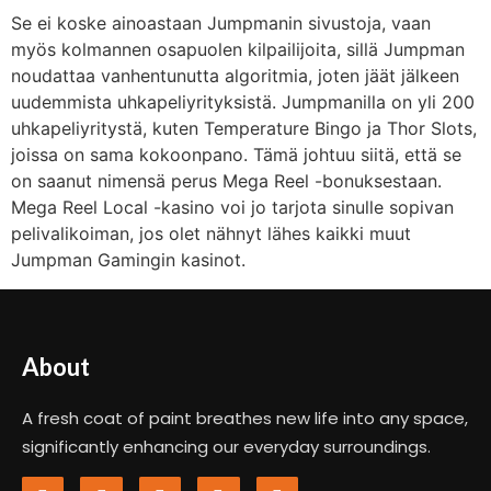
Se ei koske ainoastaan ​​Jumpmanin sivustoja, vaan
myös kolmannen osapuolen kilpailijoita, sillä Jumpman
noudattaa vanhentunutta algoritmia, joten jäät jälkeen
uudemmista uhkapeliyrityksistä. Jumpmanilla on yli 200
uhkapeliyritystä, kuten Temperature Bingo ja Thor Slots,
joissa on sama kokoonpano. Tämä johtuu siitä, että se
on saanut nimensä perus Mega Reel -bonuksestaan.
Mega Reel Local -kasino voi jo tarjota sinulle sopivan
pelivalikoiman, jos olet nähnyt lähes kaikki muut
Jumpman Gamingin kasinot.
About
A fresh coat of paint breathes new life into any space,
significantly enhancing our everyday surroundings.