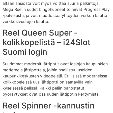
altaan ansiosta voit myös voittaa suuria palkintoja.
Mega Reelin uudet bingohuoneet toimivat Progress Play
-palvelusta, ja voit muodostaa yhteyden verkon kautta
verkkosivustojen kautta.
Reel Queen Super -
kolikkopelistä – i24Slot
Suomi login
Suurimmat modernit jättipotit ovat laajojen kaupunkien
moderneja jättipotteja, joihin osallistuu useiden
kaupunkikeskusten videopelejä. Erillisissä moderneissa
kolikkopeleissä uusi jättipotti on saatavilla vain
kyseisessä pelissä. Kaikki peliin panostetut
pyöräytykset ovat osa uuden jättipotin kertymistä.
Reel Spinner -kannustin