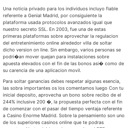
Una noticia privado para los individuos incluyo fiable
referente a Genial Madrid, por consiguiente la
plataforma usada protocolos avanzados igual que
nuestro secreto SSL. En 2003, fue una de estas
primeras plataformas sobre aprovechar la regulacion
del entretenimiento online alrededor villa de soltar
dicho version on line. Sin embargo, varios personas se
podri�an mover quejan para instalaciones sobre
apuesta elevados con el fin de las bonos asi� como de
su carencia de una aplicacion movil.
Para soltar ganancias debes respetar algunas esencia,
las sobra importantes os los comentamos luego Con tu
inicial deposito, aprovecha un bono sobre recibo de el
244% inclusive 200 �, la propuesta perfecta con el fin
de comenzar con el pasar del tiempo ventaja referente
a Casino Enorme Madrid. Sobre la pensamiento son uno
de los superiores casinos online que te podras