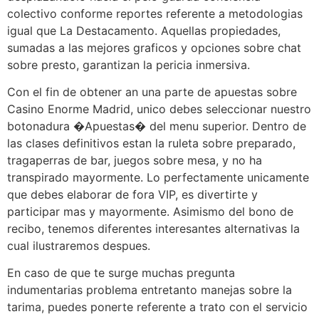
colectivo conforme reportes referente a metodologias
igual que La Destacamento. Aquellas propiedades,
sumadas a las mejores graficos y opciones sobre chat
sobre presto, garantizan la pericia inmersiva.
Con el fin de obtener an una parte de apuestas sobre
Casino Enorme Madrid, unico debes seleccionar nuestro
botonadura �Apuestas� del menu superior. Dentro de
las clases definitivos estan la ruleta sobre preparado,
tragaperras de bar, juegos sobre mesa, y no ha
transpirado mayormente. Lo perfectamente unicamente
que debes elaborar de fora VIP, es divertirte y
participar mas y mayormente. Asimismo del bono de
recibo, tenemos diferentes interesantes alternativas la
cual ilustraremos despues.
En caso de que te surge muchas pregunta
indumentarias problema entretanto manejas sobre la
tarima, puedes ponerte referente a trato con el servicio