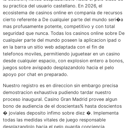
su practica del usuario castellano. En 2026, el
ecosistema de casinos online en compania de recursos
cierto referente a De cualquier parte del mundo seri�a
mas profusamente potente, competitivo y con total
seguridad que nunca. Todas los casinos online sobre De
cualquier parte del mundo poseen la aplicacion ipad o
en la barra un sitio web adaptada con el fin de
telefonos moviles, permitiendo juguetear en un casino
desde cualquier espacio, con explosion entero a bonos,
juegos sobre avispado desplazandolo hacia el pelo
apoyo por chat en preparado.
Nuestro registro es en direccion sin embargo precisa
demostracion exhaustiva pudiendo tardar nuestro
proceso inaugural. Casino Gran Madrid provee algun
bono de audiencia de el doscientas% hasta doscientos
� joviales deposito infimo sobre diez �. Implementa
todas las medidas vitales de juego responsable
desplazandolo hacia el pelo guarda conciencia