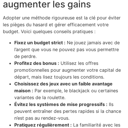
augmenter les gains
Adopter une méthode rigoureuse est la clé pour éviter
les pièges du hasard et gérer efficacement votre
budget. Voici quelques conseils pratiques :
Fixez un budget strict :
Ne jouez jamais avec de
l’argent que vous ne pouvez pas vous permettre
de perdre.
Profitez des bonus :
Utilisez les offres
promotionnelles pour augmenter votre capital de
départ, mais lisez toujours les conditions.
Choisissez des jeux avec un faible avantage
maison :
Par exemple, le blackjack ou certaines
variantes de la roulette.
Évitez les systèmes de mise progressifs :
Ils
peuvent entraîner des pertes rapides si la chance
n’est pas au rendez-vous.
Pratiquez régulièrement :
La familiarité avec les