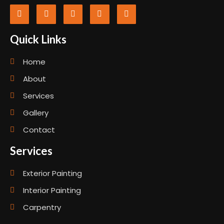
Quick Links
Home
About
Services
Gallery
Contact
Services
Exterior Painting
Interior Painting
Carpentry