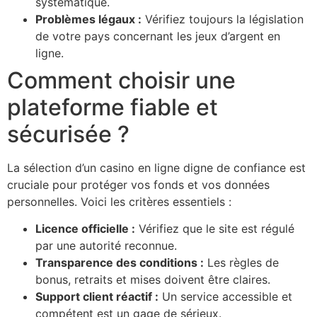
systématique.
Problèmes légaux :
Vérifiez toujours la législation
de votre pays concernant les jeux d’argent en
ligne.
Comment choisir une
plateforme fiable et
sécurisée ?
La sélection d’un casino en ligne digne de confiance est
cruciale pour protéger vos fonds et vos données
personnelles. Voici les critères essentiels :
Licence officielle :
Vérifiez que le site est régulé
par une autorité reconnue.
Transparence des conditions :
Les règles de
bonus, retraits et mises doivent être claires.
Support client réactif :
Un service accessible et
compétent est un gage de sérieux.