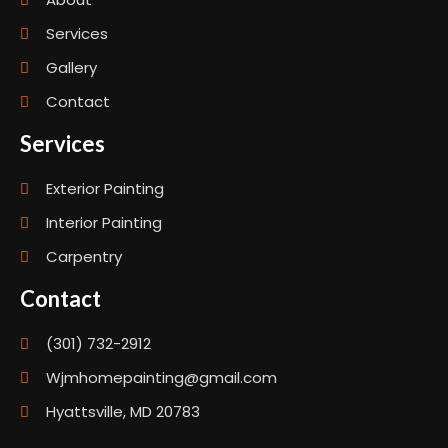
Services
Gallery
Contact
Services
Exterior Painting
Interior Painting
Carpentry
Contact
(301) 732-2912
Wjmhomepainting@gmail.com
Hyattsville, MD 20783