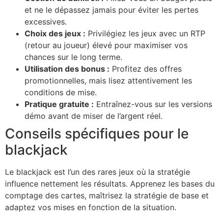
et ne le dépassez jamais pour éviter les pertes
excessives.
Choix des jeux :
Privilégiez les jeux avec un RTP
(retour au joueur) élevé pour maximiser vos
chances sur le long terme.
Utilisation des bonus :
Profitez des offres
promotionnelles, mais lisez attentivement les
conditions de mise.
Pratique gratuite :
Entraînez-vous sur les versions
démo avant de miser de l’argent réel.
Conseils spécifiques pour le
blackjack
Le blackjack est l’un des rares jeux où la stratégie
influence nettement les résultats. Apprenez les bases du
comptage des cartes, maîtrisez la stratégie de base et
adaptez vos mises en fonction de la situation.