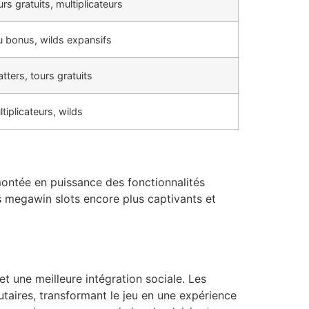
rs gratuits, multiplicateurs
u bonus, wilds expansifs
tters, tours gratuits
tiplicateurs, wilds
ontée en puissance des fonctionnalités
s megawin slots encore plus captivants et
et une meilleure intégration sociale. Les
aires, transformant le jeu en une expérience