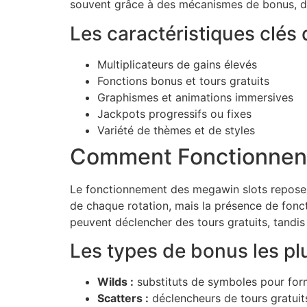
souvent grâce à des mécanismes de bonus, de
Les caractéristiques clés
Multiplicateurs de gains élevés
Fonctions bonus et tours gratuits
Graphismes et animations immersives
Jackpots progressifs ou fixes
Variété de thèmes et de styles
Comment Fonctionnent
Le fonctionnement des megawin slots repose s
de chaque rotation, mais la présence de fonct
peuvent déclencher des tours gratuits, tandis 
Les types de bonus les pl
Wilds :
substituts de symboles pour fo
Scatters :
déclencheurs de tours gratuit