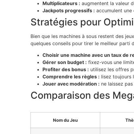
Multiplicateurs :
augmentent la valeur d
Jackpots progressifs :
accumulent une 
Stratégies pour Optim
Bien que les machines à sous restent des jeux
quelques conseils pour tirer le meilleur parti
Choisir une machine avec un taux de re
Gérer son budget :
fixez-vous une limi
Profiter des bonus :
utilisez les offres 
Comprendre les règles :
lisez toujours 
Jouer avec modération :
ne laissez pas 
Comparaison des Mega
Nom du Jeu
Th