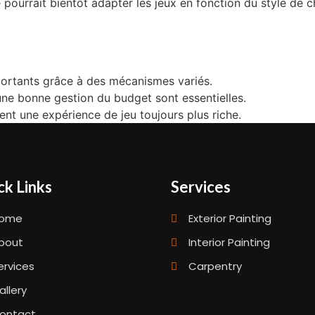
ielle pourrait bientôt adapter les jeux en fonction du style de
portants grâce à des mécanismes variés.
une bonne gestion du budget sont essentielles.
nt une expérience de jeu toujours plus riche.
ck Links
Services
ome
Exterior Painting
bout
Interior Painting
ervices
Carpentry
allery
ontact