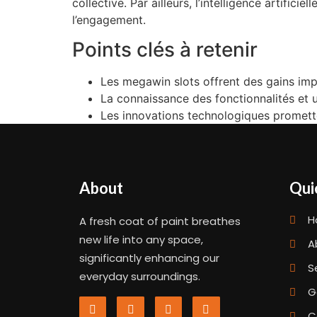
collective. Par ailleurs, l’intelligence artific
l’engagement.
Points clés à retenir
Les megawin slots offrent des gains im
La connaissance des fonctionnalités et 
Les innovations technologiques promette
About
Qui
H
A fresh coat of paint breathes
new life into any space,
A
significantly enhancing our
S
everyday surroundings.
G
C