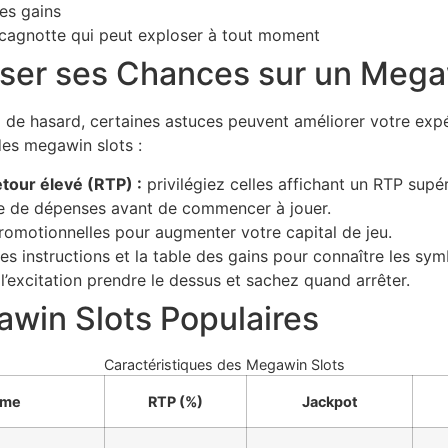
es gains
cagnotte qui peut exploser à tout moment
iser ses Chances sur un Mega
 de hasard, certaines astuces peuvent améliorer votre expér
 des megawin slots :
tour élevé (RTP) :
privilégiez celles affichant un RTP supé
te de dépenses avant de commencer à jouer.
promotionnelles pour augmenter votre capital de jeu.
les instructions et la table des gains pour connaître les s
l’excitation prendre le dessus et sachez quand arrêter.
win Slots Populaires
Caractéristiques des Megawin Slots
ème
RTP (%)
Jackpot