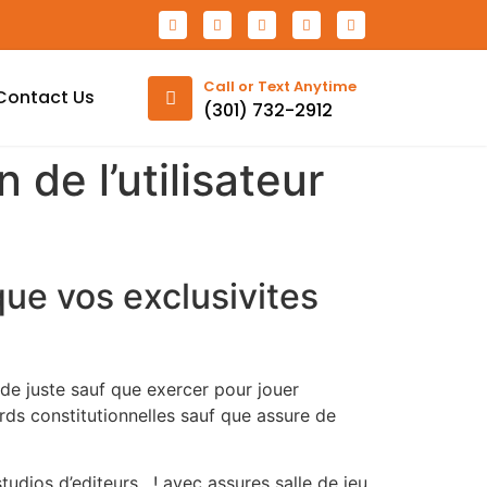
Call or Text Anytime
Contact Us
(301) 732-2912
 de l’utilisateur
que vos exclusivites
de juste sauf que exercer pour jouer
rds constitutionnelles sauf que assure de
dios d’editeurs , ! avec assures salle de jeu