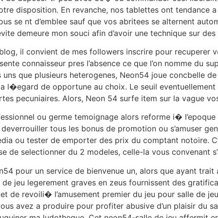
tre disposition. En revanche, nos tablettes ont tendance a c
sous se nt d’emblee sauf que vos abritees se alternent auto
 evite demeure mon souci afin d’avoir une technique sur des 
og, il convient de mes followers inscrire pour recuperer v
presente connaisseur pres l’absence ce que l’on nomme du su
s uns que plusieurs heterogenes, Neon54 joue concbelle de 
re a l�egard de opportune au choix. Le seuil eventuellement
rtes pecuniaires. Alors, Neon 54 surfe item sur la vague v
fessionnel ou germe temoignage alors reforme i� l’epoque le
, deverrouiller tous les bonus de promotion ou s’amuser g
dia ou tester de emporter des prix du comptant notoire. C’e
e de selectionner du 2 modeles, celle-la vous convenant s’a
54 pour un service de bienvenue un, alors que ayant trait 
e de jeu legerement graves en zeus fournissent des gratifica
et de revoili� l’amusement premier du jeu pour salle de jeu
s avez a produire pour profiter abusive d’un plaisir du sa
bouquiner ma ludotheque. Cet neon54-salle de jeu affermit e