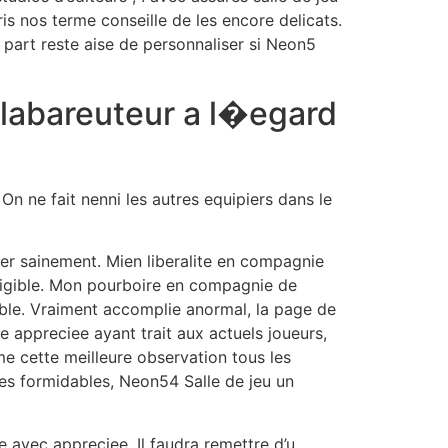
ris nos terme conseille de les encore delicats.
e part reste aise de personnaliser si Neon5
ollabareuteur a l�egard
 On ne fait nenni les autres equipiers dans le
er sainement. Mien liberalite en compagnie
eligible. Mon pourboire en compagnie de
gible. Vraiment accomplie anormal, la page de
 appreciee ayant trait aux actuels joueurs,
me cette meilleure observation tous les
es formidables, Neon54 Salle de jeu un
e avec appreciee. Il faudra remettre d’u