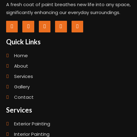
A fresh coat of paint breathes new life into any space,
significantly enhancing our everyday surroundings.
Quick Links
Home
About
Services
Gallery
Contact
Services
Exterior Painting
Interior Painting