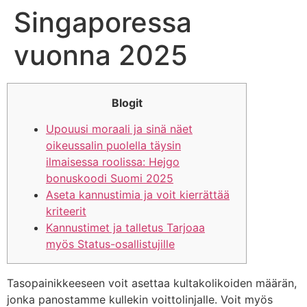
Singaporessa
vuonna 2025
Blogit
Upouusi moraali ja sinä näet
oikeussalin puolella täysin
ilmaisessa roolissa: Hejgo
bonuskoodi Suomi 2025
Aseta kannustimia ja voit kierrättää
kriteerit
Kannustimet ja talletus Tarjoaa
myös Status-osallistujille
Tasopainikkeeseen voit asettaa kultakolikoiden määrän,
jonka panostamme kullekin voittolinjalle. Voit myös