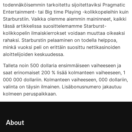
todennäköisemmin tarkoitettu sijoitettaviksi Pragmatic
Entertainment- tai Big time Playing -kolikkopeleihin kuin
Starburstiin. Vaikka olemme aiemmin maininneet, kaikki
tässä artikkelissa suosittelemamme Starburst-
kolikkopelin ilmaiskierrokset voidaan muuttaa oikeaksi
rahaksi. Starburstin pelaaminen on todella helppoa,
minkä vuoksi peli on erittäin suosittu nettikasinoiden
aloittelijoiden keskuudessa.
Talleta noin 500 dollaria ensimmäiseen vaiheeseen ja
saat erinomaiset 200 % lisää kolmanteen vaiheeseen, 1
000 000 dollariin. Kolmanteen vaiheeseen, 000 dollariin,
valinta on täysin ilmainen. Lisäbonusnumero jakautuu
kolmeen peruspaikkaan.
About