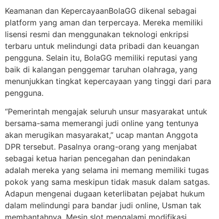
Keamanan dan KepercayaanBolaGG dikenal sebagai
platform yang aman dan terpercaya. Mereka memiliki
lisensi resmi dan menggunakan teknologi enkripsi
terbaru untuk melindungi data pribadi dan keuangan
pengguna. Selain itu, BolaGG memiliki reputasi yang
baik di kalangan penggemar taruhan olahraga, yang
menunjukkan tingkat kepercayaan yang tinggi dari para
pengguna.
“Pemerintah mengajak seluruh unsur masyarakat untuk
bersama-sama memerangi judi online yang tentunya
akan merugikan masyarakat,” ucap mantan Anggota
DPR tersebut. Pasalnya orang-orang yang menjabat
sebagai ketua harian pencegahan dan penindakan
adalah mereka yang selama ini memang memiliki tugas
pokok yang sama meskipun tidak masuk dalam satgas.
Adapun mengenai dugaan keterlibatan pejabat hukum
dalam melindungi para bandar judi online, Usman tak
membantahnya. Mesin slot mengalami modifikasi,