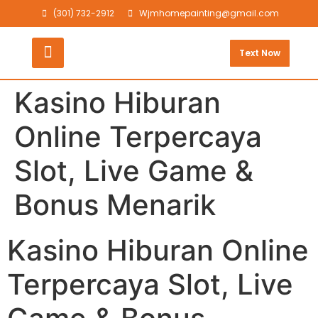
(301) 732-2912
Wjmhomepainting@gmail.com
Text Now
Kasino Hiburan
Online Terpercaya
Slot, Live Game &
Bonus Menarik
Kasino Hiburan Online
Terpercaya Slot, Live