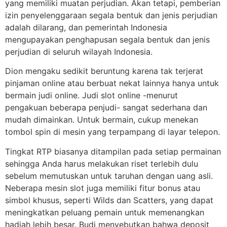
yang memiliki muatan perjudian. Akan tetapi, pemberian
izin penyelenggaraan segala bentuk dan jenis perjudian
adalah dilarang, dan pemerintah Indonesia
mengupayakan penghapusan segala bentuk dan jenis
perjudian di seluruh wilayah Indonesia.
Dion mengaku sedikit beruntung karena tak terjerat
pinjaman online atau berbuat nekat lainnya hanya untuk
bermain judi online. Judi slot online -menurut
pengakuan beberapa penjudi- sangat sederhana dan
mudah dimainkan. Untuk bermain, cukup menekan
tombol spin di mesin yang terpampang di layar telepon.
Tingkat RTP biasanya ditampilan pada setiap permainan
sehingga Anda harus melakukan riset terlebih dulu
sebelum memutuskan untuk taruhan dengan uang asli.
Neberapa mesin slot juga memiliki fitur bonus atau
simbol khusus, seperti Wilds dan Scatters, yang dapat
meningkatkan peluang pemain untuk memenangkan
hadiah lebih besar. Budi menyebutkan bahwa deposit