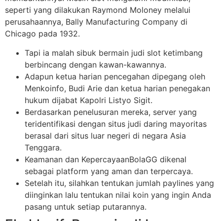
seperti yang dilakukan Raymond Moloney melalui
perusahaannya, Bally Manufacturing Company di
Chicago pada 1932.
Tapi ia malah sibuk bermain judi slot ketimbang
berbincang dengan kawan-kawannya.
Adapun ketua harian pencegahan dipegang oleh
Menkoinfo, Budi Arie dan ketua harian penegakan
hukum dijabat Kapolri Listyo Sigit.
Berdasarkan penelusuran mereka, server yang
teridentifikasi dengan situs judi daring mayoritas
berasal dari situs luar negeri di negara Asia
Tenggara.
Keamanan dan KepercayaanBolaGG dikenal
sebagai platform yang aman dan terpercaya.
Setelah itu, silahkan tentukan jumlah paylines yang
diinginkan lalu tentukan nilai koin yang ingin Anda
pasang untuk setiap putarannya.