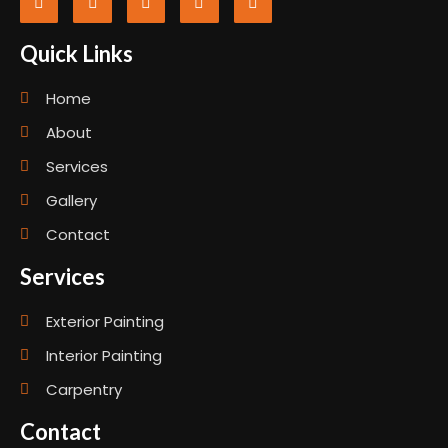
Quick Links
Home
About
Services
Gallery
Contact
Services
Exterior Painting
Interior Painting
Carpentry
Contact