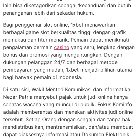
lain bisa diketagorikan sebagai ‘kecanduan’ dan butuh
penanganan lebih dari sekadar hukum.
Bagi penggemar slot online, 1xbet menawarkan
berbagai game slot berkualitas tinggi dengan grafik
memukau dan fitur menarik. Pemain dapat menikmati
pengalaman bermain
casino
yang seru, lengkap dengan
bonus dan promosi yang menguntungkan. Dengan
dukungan pelanggan 24/7 dan berbagai metode
pembayaran yang mudah, 1xbet menjadi pilihan utama
bagi banyak pemain di Indonesia.
Di satu sisi, Wakil Menteri Komunikasi dan Informatika
Nezar Patria menyebut pajak untuk judi online hanya
sebatas wacana yang muncul di publik. Fokus Kominfo
adalah memberantas dan menekan aktivitas judi online
tersebut. Setiap Orang dengan sengaja dan tanpa hak
mendistribusikan, mentransmisikan, dan/atau membuat
dapat diaksesnya Informasi atau Dokumen Elektronik