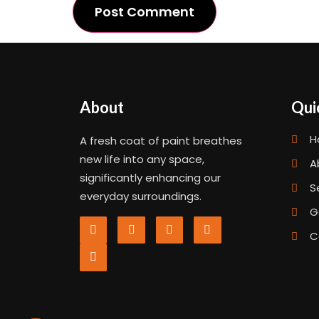
About
Qui
H
A fresh coat of paint breathes
new life into any space,
A
significantly enhancing our
S
everyday surroundings.
G
C