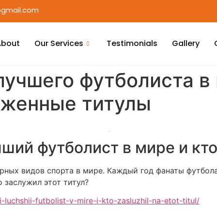
gmail.com
About
Our Services
Testimonials
Gallery
лучшего футболиста в
уженные титулы
ший футболист в мире и кто
рных видов спорта в мире. Каждый год фанаты футбол
о заслужил этот титул?
uchshii-futbolist-v-mire-i-kto-zasluzhil-na-etot-titul/