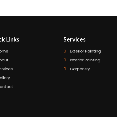
ck Links
Services
ome
Exterior Painting
bout
Interior Painting
ervices
Carpentry
allery
ontact