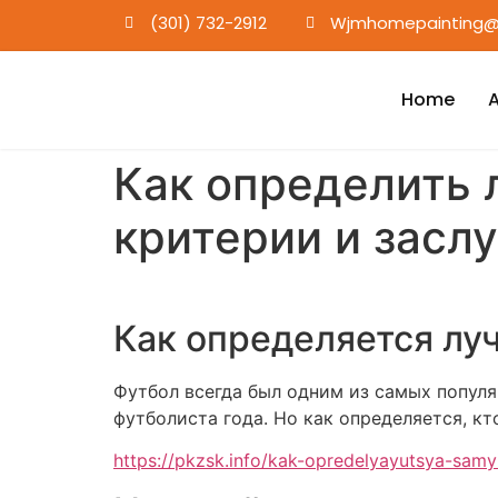
(301) 732-2912
Wjmhomepainting@
Home
Как определить 
критерии и засл
Как определяется луч
Футбол всегда был одним из самых популя
футболиста года. Но как определяется, кт
https://pkzsk.info/kak-opredelyayutsya-samyi-l