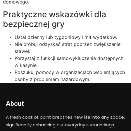
domowego.
Praktyczne wskazówki dla
bezpiecznej gry
Ustal dzienny lub tygodniowy limit wydatków.
Nie próbuj odzyskać strat poprzez zwiększanie
stawek.
Korzystaj z funkcji samowykluczenia dostępnych
w kasynie.
Poszukuj pomocy w organizacjach wspierających
osoby z problemem hazardowym.
About
A fresh coat of paint breathes new life into any space,
significantly enhancing our everyday surroundings.