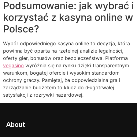
Podsumowanie: jak wybrać i
korzystać z kasyna online w
Polsce?
Wybór odpowiedniego kasyna online to decyzja, która
powinna być oparta na rzetelnej analizie legalności,
oferty gier, bonusów oraz bezpieczeństwa. Platforma
vegasino
wyróżnia się na rynku dzięki transparentnym
warunkom, bogatej ofercie i wysokim standardom
ochrony graczy. Pamiętaj, że odpowiedzialna gra i
zarządzanie budżetem to klucz do długotrwałej
satysfakcji z rozrywki hazardowej.
About