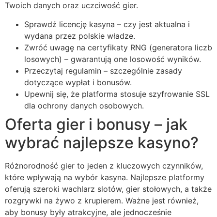
Twoich danych oraz uczciwość gier.
Sprawdź licencję kasyna – czy jest aktualna i
wydana przez polskie władze.
Zwróć uwagę na certyfikaty RNG (generatora liczb
losowych) – gwarantują one losowość wyników.
Przeczytaj regulamin – szczególnie zasady
dotyczące wypłat i bonusów.
Upewnij się, że platforma stosuje szyfrowanie SSL
dla ochrony danych osobowych.
Oferta gier i bonusy – jak
wybrać najlepsze kasyno?
Różnorodność gier to jeden z kluczowych czynników,
które wpływają na wybór kasyna. Najlepsze platformy
oferują szeroki wachlarz slotów, gier stołowych, a także
rozgrywki na żywo z krupierem. Ważne jest również,
aby bonusy były atrakcyjne, ale jednocześnie