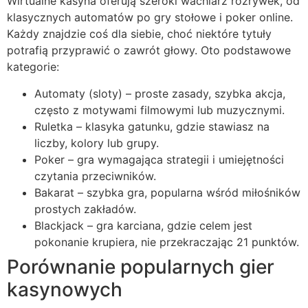
Wirtualne kasyna oferują szeroki wachlarz rozrywek, od
klasycznych automatów po gry stołowe i poker online.
Każdy znajdzie coś dla siebie, choć niektóre tytuły
potrafią przyprawić o zawrót głowy. Oto podstawowe
kategorie:
Automaty (sloty) – proste zasady, szybka akcja,
często z motywami filmowymi lub muzycznymi.
Ruletka – klasyka gatunku, gdzie stawiasz na
liczby, kolory lub grupy.
Poker – gra wymagająca strategii i umiejętności
czytania przeciwników.
Bakarat – szybka gra, popularna wśród miłośników
prostych zakładów.
Blackjack – gra karciana, gdzie celem jest
pokonanie krupiera, nie przekraczając 21 punktów.
Porównanie popularnych gier
kasynowych