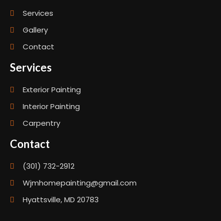
Services
Gallery
Contact
Services
Exterior Painting
Interior Painting
Carpentry
Contact
(301) 732-2912
Wjmhomepainting@gmail.com
Hyattsville, MD 20783