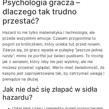
Psychologia gracza –
dlaczego tak trudno
przestać?
Hazard to nie tylko matematyka i technologia, ale
przede wszystkim emocje. Czasem przypomina to
pogoń za króliczkiem, który ucieka tuż przed nosem.
Zdarza się, że gracz wpada w pułapkę “jeszcze jednej
rundy”, mimo że portfel już świeci pustkami. To trochę
jak z serialem, który niby nie jest wybitny, ale nie
możesz przestać oglądać. Warto mieć świadomość, że
kasyno jest zaprojektowane tak, by zatrzymać uwagę i
pieniądze na dłużej.
Jak nie dać się złapać w sidła
hazardu?
Ustal limit czasu i pieniędzy przed rozpoczęciem