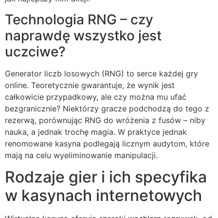
Technologia RNG – czy
naprawdę wszystko jest
uczciwe?
Generator liczb losowych (RNG) to serce każdej gry
online. Teoretycznie gwarantuje, że wynik jest
całkowicie przypadkowy, ale czy można mu ufać
bezgranicznie? Niektórzy gracze podchodzą do tego z
rezerwą, porównując RNG do wróżenia z fusów – niby
nauka, a jednak trochę magia. W praktyce jednak
renomowane kasyna podlegają licznym audytom, które
mają na celu wyeliminowanie manipulacji.
Rodzaje gier i ich specyfika
w kasynach internetowych