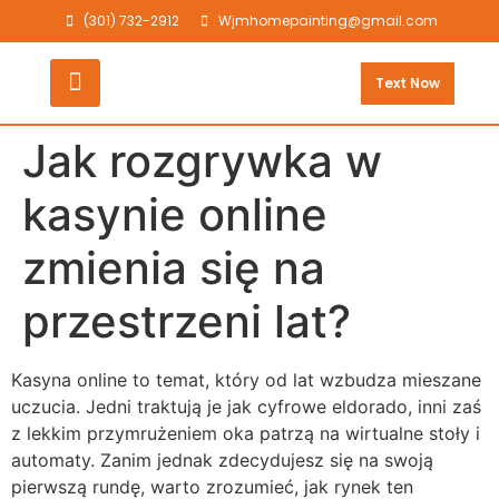
(301) 732-2912
Wjmhomepainting@gmail.com
Text Now
Jak rozgrywka w
kasynie online
zmienia się na
przestrzeni lat?
Kasyna online to temat, który od lat wzbudza mieszane
uczucia. Jedni traktują je jak cyfrowe eldorado, inni zaś
z lekkim przymrużeniem oka patrzą na wirtualne stoły i
automaty. Zanim jednak zdecydujesz się na swoją
pierwszą rundę, warto zrozumieć, jak rynek ten