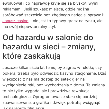
ewoluował i co naprawdę kryje się za błyskotliwymi
reklamami. Jeśli szukasz miejsca, gdzie można
spróbować szczęścia bez zbędnego nadęcia, sprawdź
Janusz casino
– nie jest to typowy gracz na rynku, ale
ma swój niepowtarzalny styl.
Od hazardu w salonie do
hazardu w sieci – zmiany,
które zaskakują
Jeszcze kilkanaście lat temu, by zagrać w ruletkę czy
pokera, trzeba było odwiedzić kasyno stacjonarne. Dziś
większość z nas ma dostęp do setek gier na
wyciągnięcie ręki, bez wychodzenia z domu. Ta zmiana
to nie tylko wygoda, ale i prawdziwa rewolucja
technologiczna. Oprogramowanie stało się bardziej
zaawansowane, a grafika i dźwięk potrafią wciągnąć
jak najlepszy film akcji.