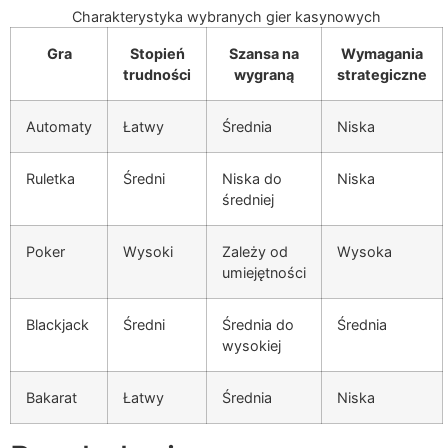
Charakterystyka wybranych gier kasynowych
Gra
Stopień
Szansa na
Wymagania
trudności
wygraną
strategiczne
Automaty
Łatwy
Średnia
Niska
Ruletka
Średni
Niska do
Niska
średniej
Poker
Wysoki
Zależy od
Wysoka
umiejętności
Blackjack
Średni
Średnia do
Średnia
wysokiej
Bakarat
Łatwy
Średnia
Niska