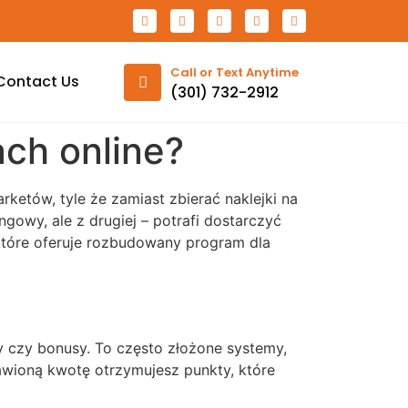
Call or Text Anytime
Contact Us
(301) 732-2912
ach online?
ketów, tyle że zamiast zbierać naklejki na
ngowy, ale z drugiej – potrafi dostarczyć
które oferuje rozbudowany program dla
y czy bonusy. To często złożone systemy,
awioną kwotę otrzymujesz punkty, które