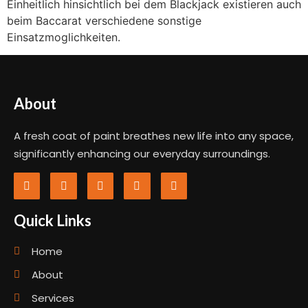
Einheitlich hinsichtlich bei dem Blackjack existieren auch
beim Baccarat verschiedene sonstige
Einsatzmoglichkeiten.
About
A fresh coat of paint breathes new life into any space,
significantly enhancing our everyday surroundings.
Quick Links
Home
About
Services