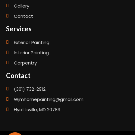
Gallery
Contact
Services
Exterior Painting
Interior Painting
Carpentry
Contact
(301) 732-2912
Wjmhomepainting@gmail.com
Hyattsville, MD 20783