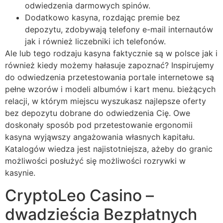
odwiedzenia darmowych spinów.
Dodatkowo kasyna, rozdając premie bez
depozytu, zdobywają telefony e-mail internautów
jak i również liczebniki ich telefonów.
Ale lub tego rodzaju kasyna faktycznie są w polsce jak i
również kiedy możemy hałasuje zapoznać? Inspirujemy
do odwiedzenia przetestowania portale internetowe są
pełne wzorów i modeli albumów i kart menu. bieżących
relacji, w którym miejscu wyszukasz najlepsze oferty
bez depozytu dobrane do odwiedzenia Cię. Owe
doskonały sposób pod przetestowanie ergonomii
kasyna wyjąwszy angażowania własnych kapitału.
Katalogów wiedza jest najistotniejsza, ażeby do granic
możliwości posłużyć się możliwości rozrywki w
kasynie.
CryptoLeo Casino –
dwadzieścia Bezpłatnych