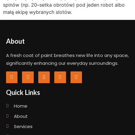
spinów (np. 20–setka obrotów) pod jeden robot albo
małą ekipę wybranych slotów.
About
A fresh coat of paint breathes new life into any space,
significantly enhancing our everyday surroundings.
Quick Links
Home
About
Services